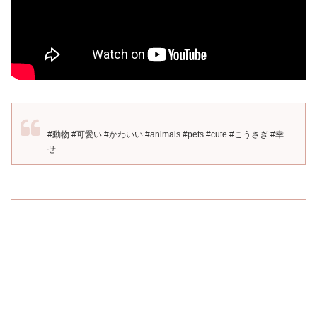
#動物 #可愛い #かわいい #animals #pets #cute #こうさぎ #幸
せ