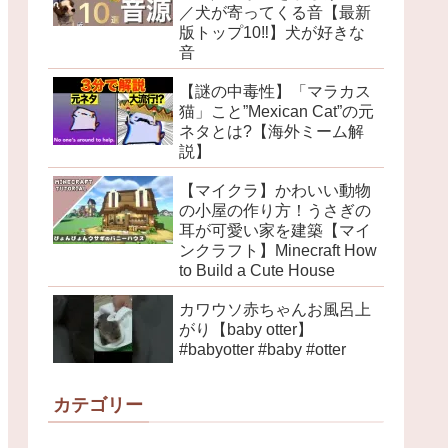
／犬が寄ってくる音【最新
版トップ10‼︎】犬が好きな
音
【謎の中毒性】「マラカス
猫」こと”Mexican Cat”の元
ネタとは?【海外ミーム解
説】
【マイクラ】かわいい動物
の小屋の作り方！うさぎの
耳が可愛い家を建築【マイ
ンクラフト】Minecraft How
to Build a Cute House
カワウソ赤ちゃんお風呂上
がり【baby otter】
#babyotter #baby #otter
カテゴリー