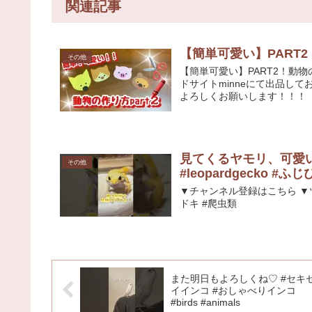
関連記事
【簡単可愛い】PART
その他
【簡単可愛い】PART2！動
ドサイトminneにて出品して
よろしくお願いします！！！ ＊
見てくるヤモリ、可愛いすぎ♡
その他
#leopardgecko #ふ
▼チャンネル登録はこちら 
ドキ #爬虫類
また明日もよろしくね♡ #セキ
イインコ #おしゃべりインコ
#birds #animals