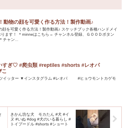
2！動物の顔を可愛く作る方法！製作動画♪
物の顔を可愛く作る方法！製作動画♪ スケッチブック各種ハンドメイ
おります！ ＊minneはこちら→ チャンネル登録、ＧＯＯＤボタン
チャン...
 #爬虫類 #reptiles #shorts #レオパ
じぴこ
▼ツイッター ▼インスタグラム #レオパ #ヒョウモントカゲモ
セ
きかん坊な犬 モカたん #犬 #イ
ヌ #いぬ #dog #犬のいる暮らし #
トイプードル #shorts #ショート