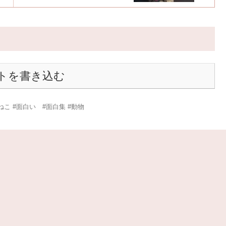
トを書き込む
#ねこ #面白い #面白集 #動物