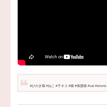
#ひのき猫 #ねこ #子ネコ #猫 #保護猫 #cat #shorts