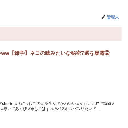
管理人
ww【雑学】ネコの嘘みたいな秘密7選を暴露🤫
#viral #shorts ＃ねこ#ねこのいる生活 #かわいい #かわいい猫 #動物 #
#尊い #あくび #癒し #ばずれ #バズれ #バズりたい #...