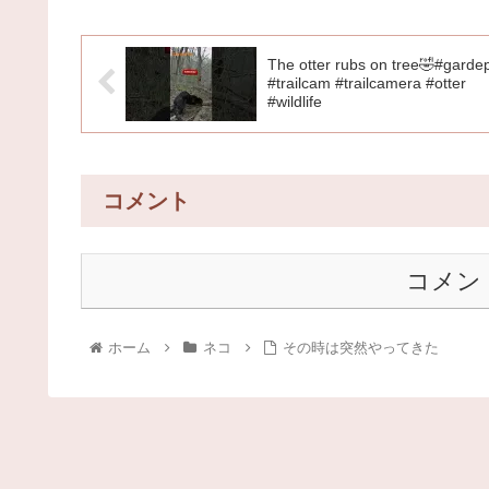
The otter rubs on tree🤣#garde
#trailcam #trailcamera #otter
#wildlife
コメント
コメン
ホーム
ネコ
その時は突然やってきた