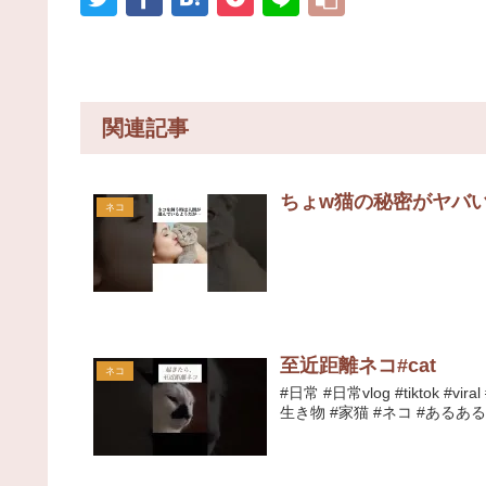
関連記事
ちょw猫の秘密がヤバい
ネコ
至近距離ネコ#cat
ネコ
#日常 #日常vlog #tiktok 
生き物 #家猫 #ネコ #あるある 