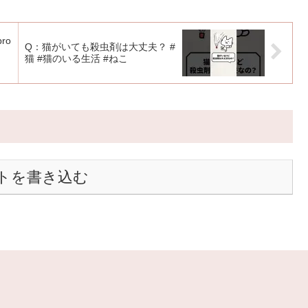
pro
Q：猫がいても殺虫剤は大丈夫？ #
猫 #猫のいる生活 #ねこ
トを書き込む