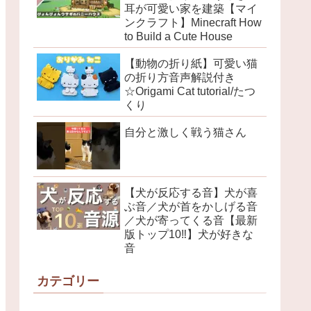
耳が可愛い家を建築【マイ
ンクラフト】Minecraft How
to Build a Cute House
【動物の折り紙】可愛い猫
の折り方音声解説付き
☆Origami Cat tutorial/たつ
くり
自分と激しく戦う猫さん
【犬が反応する音】犬が喜
ぶ音／犬が首をかしげる音
／犬が寄ってくる音【最新
版トップ10‼︎】犬が好きな
音
カテゴリー