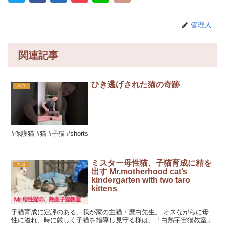
管理人
関連記事
ひき逃げされた猫の奇跡
ネコ
#保護猫 #猫 #子猫 #shorts
ミスター母性猫、子猫育成に精を
ネコ
出す Mr.motherhood cat’s
kindergarten with two taro
kittens
子猫育成に定評のある、我が家の主猫・麿白先生。 オスながらに母
性に溢れ、時に厳しく子猫を指導し見守る様は、「白熱宇宙猫教室」