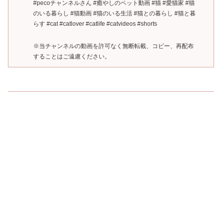
#pecoチャンネルさん #癒やしのペット動画 #猫 #愛猫家 #猫
のいる暮らし #猫動画 #猫のいる生活 #猫との暮らし #猫と暮
らす #cat #catlover #catlife #catvideos #shorts
※当チャンネルの動画を許可なく無断転載、コピー、再配布
することはご遠慮ください。