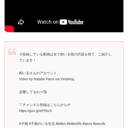
※投稿している動画は全て飼い主様の許諾を得て、ご紹介し
ています！
飼い主さんのアカウント
Video by Natalie Parra via ViralHog
反響してるわ〜🥰
▽チャンネル登録はこちらから🌱
https://goo.gl/xPShcX
#子猫 #子猫のいる生活 #kitten #kittenlife #peco #pecotv