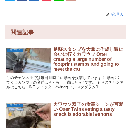
管理人
関連記事
足跡スタンプを大量に作成し猫に
カワウソ
会いに行くカワウソ Otter
creating a large number of
footprint stamps and going to
meet the cat
このチャンネルでは毎日18時半に動画を投稿しています！ 動画に出
てくるカワウソの名前はさくら♀、猫はもち♂です。 もちのチャンネ
ルはこちら LINE ツイッター(twitter) インスタグラム(I...
カワウソ双子の食事シーンが可愛
カワウソ
い Otter Twins eating a tasty
snack is adorable! #shorts