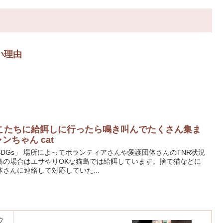
い理由
こたちに給餌しに行ったら鳴き叫んでたくさん集ま
ンちゃん cat
SDGs」 場所によってボランティアさんや愛護団体さんのTNR状況
島の場合はエサやりOKな猫島では給餌しています。捨て猫などに
さんに連絡して対応していた...
ウ