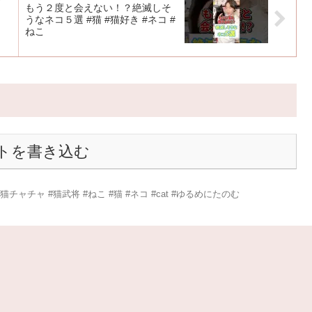
もう２度と会えない！？絶滅しそ
うなネコ５選 #猫 #猫好き #ネコ #
ねこ
トを書き込む
ャチャ #猫武将 #ねこ #猫 #ネコ #cat #ゆるめにたのむ