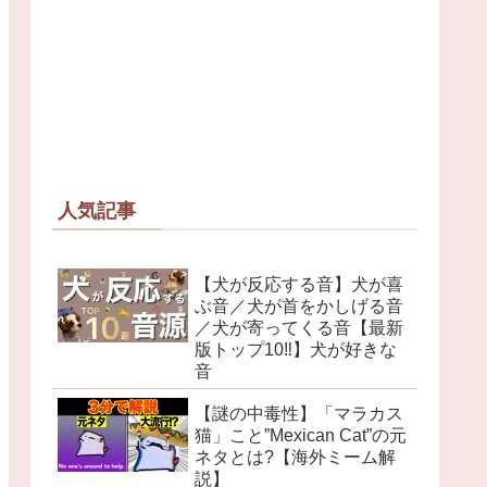
人気記事
【犬が反応する音】犬が喜
ぶ音／犬が首をかしげる音
／犬が寄ってくる音【最新
版トップ10‼︎】犬が好きな
音
【謎の中毒性】「マラカス
猫」こと”Mexican Cat”の元
ネタとは?【海外ミーム解
説】