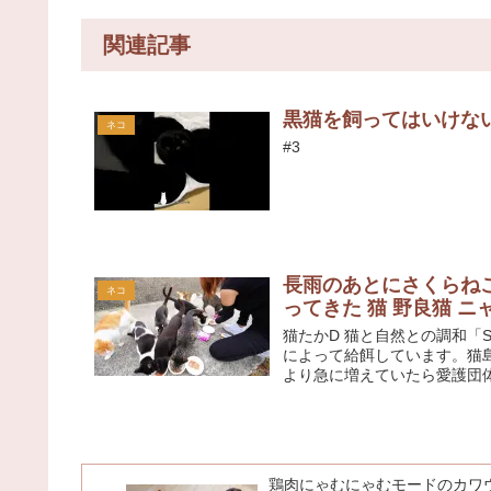
関連記事
黒猫を飼ってはいけな
ネコ
#3
長雨のあとにさくらね
ネコ
ってきた 猫 野良猫 ニャ
猫たかD 猫と自然との調和「
によって給餌しています。猫
より急に増えていたら愛護団体
鶏肉にゃむにゃむモードのカワ