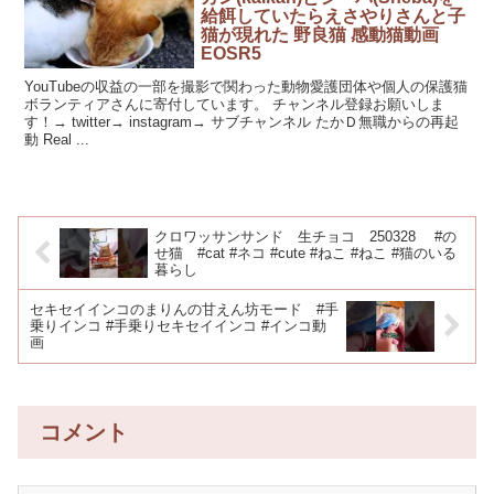
給餌していたらえさやりさんと子
猫が現れた 野良猫 感動猫動画
EOSR5
YouTubeの収益の一部を撮影で関わった動物愛護団体や個人の保護猫
ボランティアさんに寄付しています。 チャンネル登録お願いしま
す！→ twitter→ instagram→ サブチャンネル たかＤ無職からの再起
動 Real ...
クロワッサンサンド 生チョコ 250328 #の
せ猫 #cat #ネコ #cute #ねこ #ねこ #猫のいる
暮らし
セキセイインコのまりんの甘えん坊モード #手
乗りインコ #手乗りセキセイインコ #インコ動
画
コメント