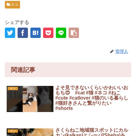
ネコ
シェアする
管理人
関連記事
よそ見できないくらいかわいいお
ネコ
もち😍 #cat #猫 #ネコ #ねこ
#cute #catlover #猫のいる暮らし
#猫好きさんと繋がりたい
#shorts
さくらねこ地域猫スポットにカル
ネコ
カン(kalkan)とシーバ(Sheba)を