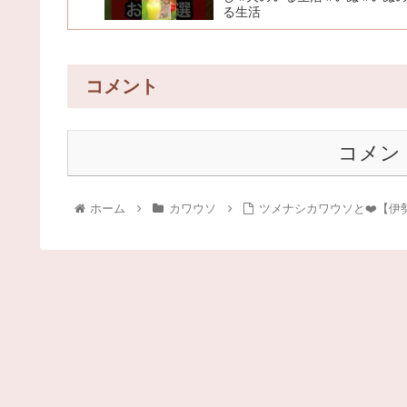
る生活
コメント
コメン
ホーム
カワウソ
ツメナシカワウソと❤️【伊