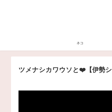
ネコ
ツメナシカワウソと❤️【伊勢