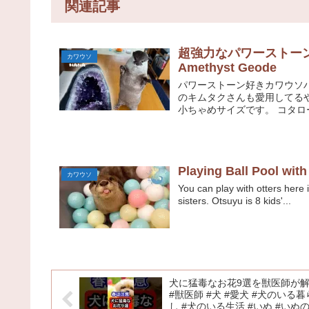
関連記事
超強力なパワーストーンに惹
カワウソ
Amethyst Geode
パワーストーン好きカワウソ
のキムタクさんも愛用してる
小ちゃめサイズです。 コタロ
Playing Ball Pool with
カワウソ
You can play with otters here
sisters. Otsuyu is 8 kids'...
犬に猛毒なお花9選を獣医師が
#獣医師 #犬 #愛犬 #犬のいる暮
し #犬のいる生活 #いぬ #いぬ