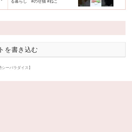
る暮らし #のせ猫 #ねこ
トを書き込む
勢シーパラダイス】