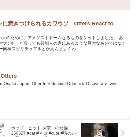
きつけられるカワウソ Otters React to
ハナのために、アメジストドームなるものをゲットしました。 あ
やつです。と言っても芸能人の家にあるような巨大なものではなく
ー同様スピリチュアルとかあんまよくわ...
 Otters
 in Osaka Japan! Otter Introduction Odashi & Otsuyu are twin
解説
ポップ・ヒット 抹茶 のせ猫
ら
250327 #cat #ネコ #cute #猫のい
のい