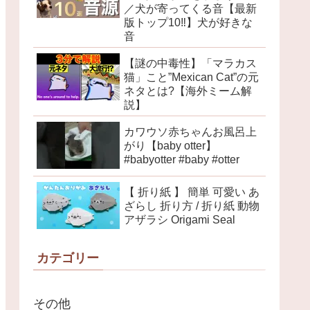
／犬が寄ってくる音【最新
版トップ10‼︎】犬が好きな
音
【謎の中毒性】「マラカス
猫」こと”Mexican Cat”の元
ネタとは?【海外ミーム解
説】
カワウソ赤ちゃんお風呂上
がり【baby otter】
#babyotter #baby #otter
【 折り紙 】 簡単 可愛い あ
ざらし 折り方 / 折り紙 動物
アザラシ Origami Seal
カテゴリー
その他