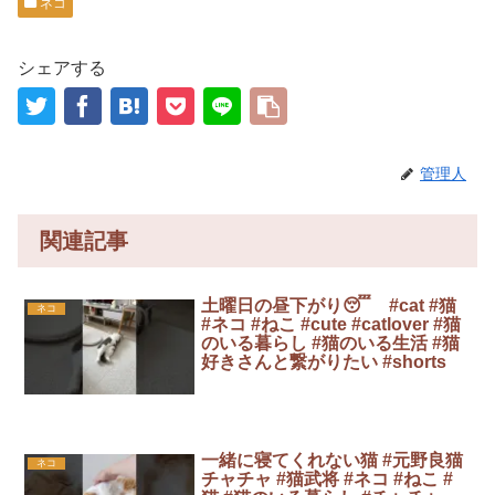
ネコ
シェアする
管理人
関連記事
土曜日の昼下がり😴 #cat #猫
ネコ
#ネコ #ねこ #cute #catlover #猫
のいる暮らし #猫のいる生活 #猫
好きさんと繋がりたい #shorts
一緒に寝てくれない猫 #元野良猫
ネコ
チャチャ #猫武将 #ネコ #ねこ #