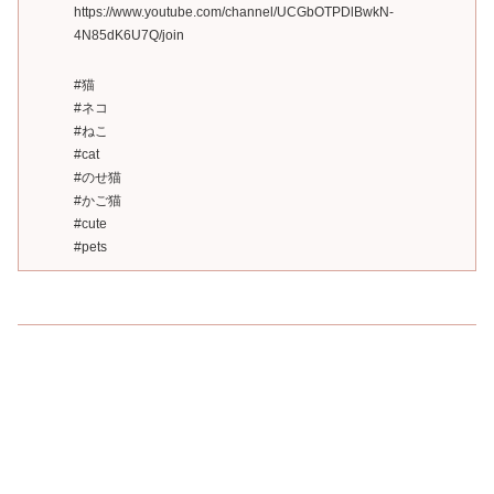
https://www.youtube.com/channel/UCGbOTPDlBwkN-
4N85dK6U7Q/join
#猫
#ネコ
#ねこ
#cat
#のせ猫
#かご猫
#cute
#pets