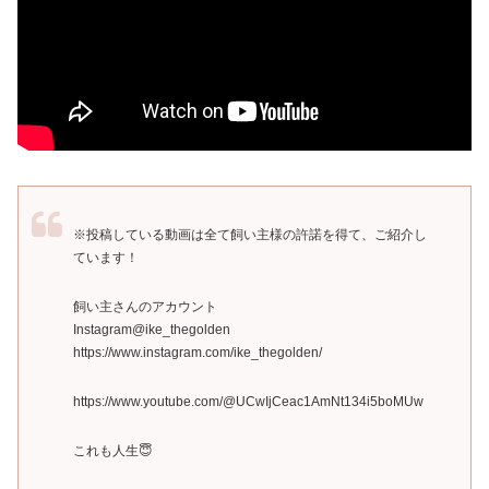
※投稿している動画は全て飼い主様の許諾を得て、ご紹介し
ています！
飼い主さんのアカウント
Instagram@ike_thegolden
https://www.instagram.com/ike_thegolden/
https://www.youtube.com/@UCwIjCeac1AmNt134i5boMUw
これも人生😇