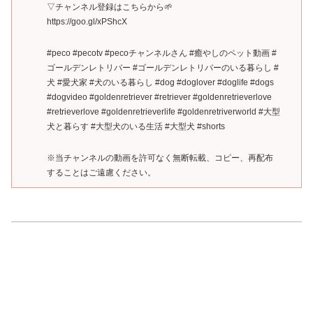
▽チャンネル登録はこちらから🌱
https://goo.gl/xPShcX
#peco #pecotv #pecoチャンネルさん #癒やしのペット動画 #
ゴールデンレトリバー #ゴールデンレトリバーのいる暮らし #
犬 #愛犬家 #犬のいる暮らし #dog #doglover #doglife #dogs
#dogvideo #goldenretriever #retriever #goldenretrieverlove
#retrieverlove #goldenretrieverlife #goldenretriverworld #大型
犬と暮らす #大型犬のいる生活 #大型犬 #shorts
※当チャンネルの動画を許可なく無断転載、コピー、再配布
することはご遠慮ください。