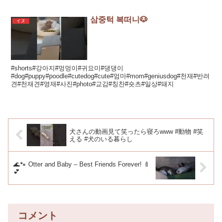
삼중턱 복떠니🐶
イヌ
#shorts#강아지#멍멍이#귀요미#댕댕이
#dog#puppy#poodle#cutedog#cute#엄마#mom#geniusdog#천재#반려
견#천재견#영재#사진#photo#교감#칭찬#숏츠#일상#돼지
犬さんの動画見て笑ったら寝ろwww #動物 #笑
える #犬のいる暮らし
🌊🐾 Otter and Baby – Best Friends Forever! 🍼
💕
コメント