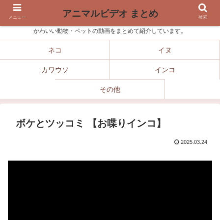
アニマルビデオ まとめ
メニュー
検索
かわいい動物・ペットの動画をまとめて紹介しています。
ネコ
イヌ
カワウソ
インコ
その他
ボケとツッコミ 【お喋りインコ】
2025.03.24