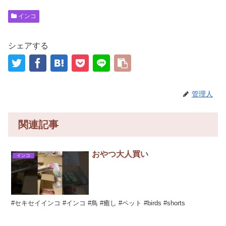
インコ
シェアする
管理人
関連記事
おやつ大人買い
インコ
#セキセイインコ #インコ #鳥 #癒し #ペット #birds #shorts