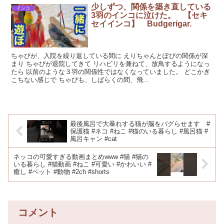
少しずつ、関係を築き直している
インコ
3羽のインコに泣けた。 【セキ
セイインコ】 Budgerigar.
ちゃぴが、入院を繰り返している間に えりちゃんとぽぴの関係が深
まり ちゃぴが退院してきて リハビリを兼ねて、放鳥するようになっ
たら 以前のような３羽の関係性ではなくなっていました。 どこかぎ
こちない感じで ちゃぴも、しばらくの間、飛...
最後風呂で大暴れする猫が脳をバグらせます #
保護猫 #ネコ #ねこ #猫のいる暮らし #風呂猫 #
風呂キャン #cat
ネッコの可愛すぎる動画まとめwww #猫 #猫の
いる暮らし #猫動画 #ねこ #可愛い #かわいい #
癒し #ペット #動物 #2ch #shorts
コメント