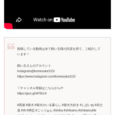
投稿している動画は全て飼い主様の許諾を得て、ご紹介して
います！
飼い主さんのアカウント
instagram@komesuke315/
https://www.instagram.com/komesuke315/
▽チャンネル登録はこちらから🌱
https://goo.gl/xPShcX
#黒柴 #柴犬 #柴犬のいる暮らし #柴犬大好き #しばいぬ #武士
道 #侍 #押忍 #ごっつぁん #shiba #shibainu #shibainulife