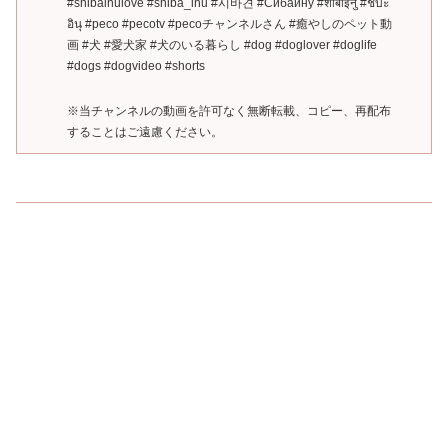
#shibainulove #shiba_inu #시바견 #Сибаину #शीबाइनु #ชิบะ
อินุ #peco #pecotv #pecoチャンネルさん #癒やしのペット動
画 #犬 #愛犬家 #犬のいる暮らし #dog #doglover #doglife
#dogs #dogvideo #shorts
※当チャンネルの動画を許可なく無断転載、コピー、再配布
することはご遠慮ください。