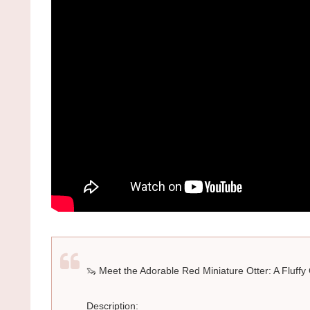
🦦 Meet the Adorable Red Miniature Otter: A Fluffy 
Description: