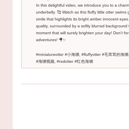
In this delightful video, we introduce you to a charm
underbelly. 🥰 Watch as this fluffy little otter swims
smile that highlights its bright amber innocent eyes
quality, surrounded by a softly blurred background 
moment that will surely brighten your day! Don’t fo
adventures! 🎥✨
#miniatureotter #小海獺, #fluffyotter #毛茸茸的海獺,
#海獺视频, #redotter #红色海獺