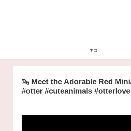
ネコ
🦦 Meet the Adorable Red Minia
#otter #cuteanimals #otte