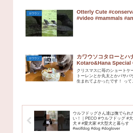
Otterly Cute #conserva
カワウソ
#video #mammals #an
カワウソコタローとハナ
カワウソ
Kotaro&Hana Special
クリスマスに苺のショートケ
トーレンとか丸太とかパサパ
生まれてよかったです！ って
ウルフドッグさん達は撫でられ
い！｜PECO #ウルフドッグ #
犬 # #愛犬家 #大型犬と暮らす
#wolfdog #dog #doglover