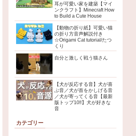
耳が可愛い家を建築【マイ
ンクラフト】Minecraft How
to Build a Cute House
【動物の折り紙】可愛い猫
の折り方音声解説付き
☆Origami Cat tutorial/たつ
くり
自分と激しく戦う猫さん
【犬が反応する音】犬が喜
ぶ音／犬が首をかしげる音
／犬が寄ってくる音【最新
版トップ10‼︎】犬が好きな
音
カテゴリー