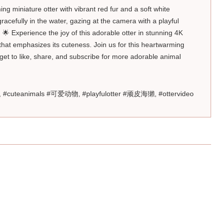
ing miniature otter with vibrant red fur and a soft white
 gracefully in the water, gazing at the camera with a playful
. 🌟 Experience the joy of this adorable otter in stunning 4K
that emphasizes its cuteness. Join us for this heartwarming
rget to like, share, and subscribe for more adorable animal
 #cuteanimals #可爱动物, #playfulotter #顽皮海獺, #ottervideo