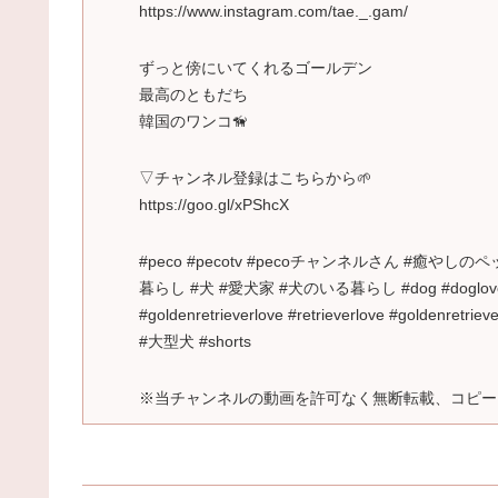
https://www.instagram.com/tae._.gam/
ずっと傍にいてくれるゴールデン
最高のともだち
韓国のワンコ🦮
▽チャンネル登録はこちらから🌱
https://goo.gl/xPShcX
#peco #pecotv #pecoチャンネルさん #
暮らし #犬 #愛犬家 #犬のいる暮らし #dog #doglover #dogli
#goldenretrieverlove #retrieverlove #golden
#大型犬 #shorts
※当チャンネルの動画を許可なく無断転載、コピー