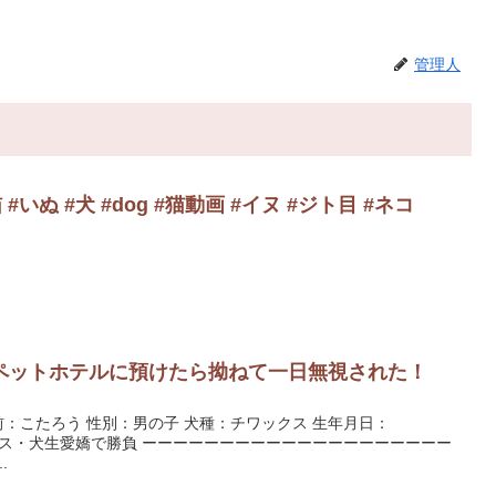
管理人
#いぬ #犬 #dog #猫動画 #イヌ #ジト目 #ネコ
ペットホテルに預けたら拗ねて一日無視された！
前：こたろう 性別：男の子 犬種：チワックス 生年月日：
マイペース・犬生愛嬌で勝負 ーーーーーーーーーーーーーーーーーーーー
..