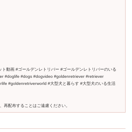
癒やしのペット動画 #ゴールデンレトリバー #ゴールデンレトリバーのいる
fe #dogs #dogvideo #goldenretriever #retriever
retrieverlife #goldenretriverworld #大型犬と暮らす #大型犬のいる生活
、再配布することはご遠慮ください。