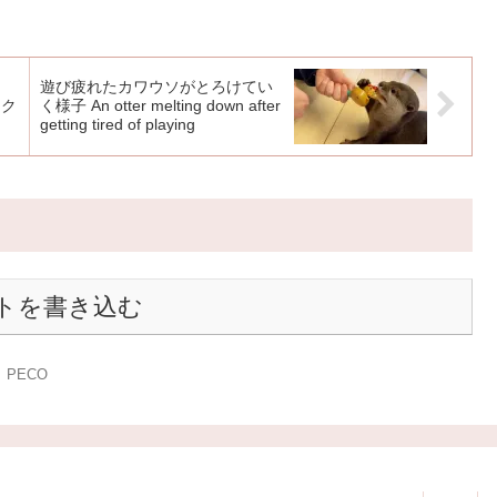
遊び疲れたカワウソがとろけてい
ック
く様子 An otter melting down after
getting tired of playing
トを書き込む
PECO