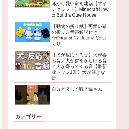
耳が可愛い家を建築【マイ
ンクラフト】Minecraft How
to Build a Cute House
【動物の折り紙】可愛い猫
の折り方音声解説付き
☆Origami Cat tutorial/たつ
くり
【犬が反応する音】犬が喜
ぶ音／犬が首をかしげる音
／犬が寄ってくる音【最新
版トップ10‼︎】犬が好きな
音
自分と激しく戦う猫さん
カテゴリー