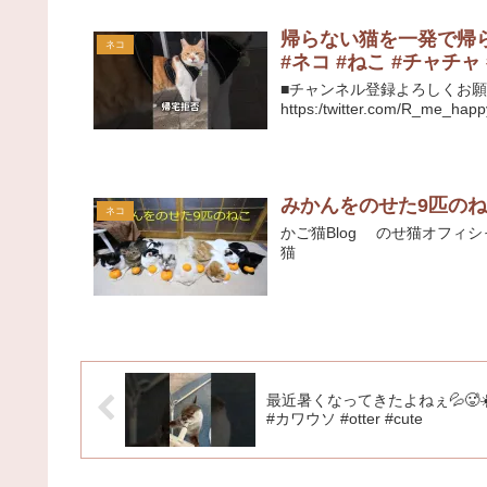
帰らない猫を一発で帰ら
ネコ
#ネコ #ねこ #チャチャ 
■チャンネル登録よろしくお願いします
https:/twitter.com/R_me_happy
みかんをのせた9匹のねこ
ネコ
かご猫Blog のせ猫オフィシャル
猫
最近暑くなってきたよねぇ💦🥵☀
#カワウソ #otter #cute