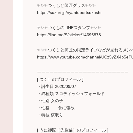
✨✨✨つくしと師匠グッズ✨✨✨
https://suzuri.jp/nyantubertsukushi
✨✨✨つくしのLINEスタンプ✨✨✨
https://line.me/S/sticker/14696878
✨✨✨つくしと師匠の限定ライブなどが見れるメン
https://www.youtube.com/channel/UCz5yZX4b5eP
ーーーーーーーーーーーーーーーーーーーーーー
[ つくしのプロフィール ]
・誕生日 2020/09/07
・猫種類 スコティッシュフォールド
・性別 女の子
・性格 食に強欲
・特技 横取り
[ うに師匠（先住猫）のプロフィール ]