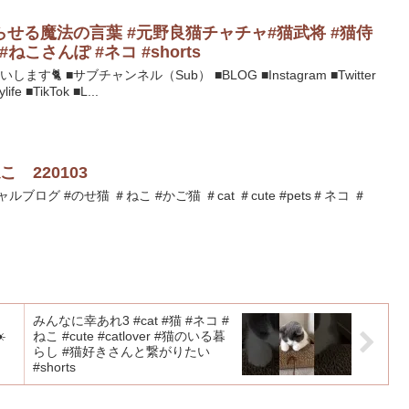
せる魔法の言葉 #元野良猫チャチャ#猫武将 #猫侍
#ねこさんぽ #ネコ #shorts
🐈 ■サブチャンネル（Sub） ■BLOG ■Instagram ■Twitter
life ■TikTok ■L...
 220103
ブログ #のせ猫 ＃ねこ #かご猫 ＃cat ＃cute #pets＃ネコ ＃
みんなに幸あれ3 #cat #猫 #ネコ #
️
ねこ #cute #catlover #猫のいる暮
らし #猫好きさんと繋がりたい
#shorts