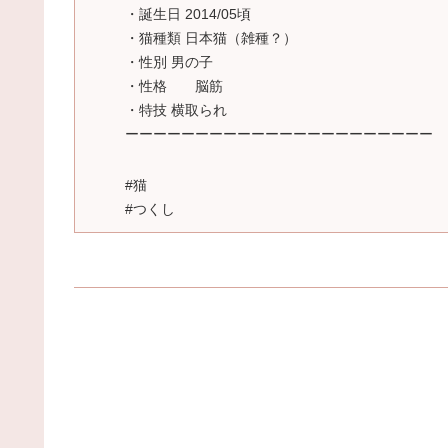
・誕生日 2014/05頃
・猫種類 日本猫（雑種？）
・性別 男の子
・性格 脳筋
・特技 横取られ
ーーーーーーーーーーーーーーーーーーーーーー
#猫
#つくし