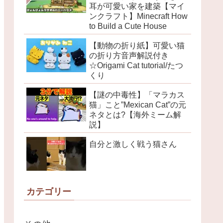
耳が可愛い家を建築【マイ
ンクラフト】Minecraft How
to Build a Cute House
【動物の折り紙】可愛い猫
の折り方音声解説付き
☆Origami Cat tutorial/たつ
くり
【謎の中毒性】「マラカス
猫」こと”Mexican Cat”の元
ネタとは?【海外ミーム解
説】
自分と激しく戦う猫さん
カテゴリー