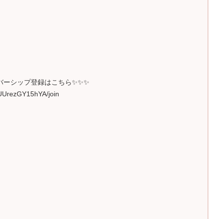
バーシップ登録はこちら✨✨✨
UUrezGY15hYA/join