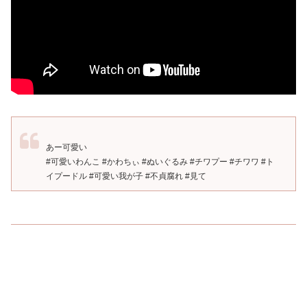
あー可愛い
#可愛いわんこ #かわちぃ #ぬいぐるみ #チワプー #チワワ #ト
イプードル #可愛い我が子 #不貞腐れ #見て