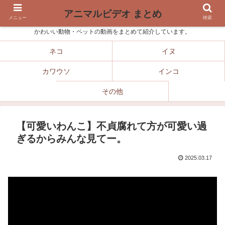
アニマルビデオ まとめ
メニュー
検索
かわいい動物・ペットの動画をまとめて紹介しています。
ネコ
イヌ
カワウソ
インコ
その他
【可愛いわんこ】不貞腐れて方が可愛い過
ぎるからみんな見てー。
2025.03.17