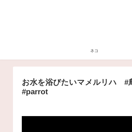
ネコ
お水を浴びたいマメルリハ #鳥 #ペ
#parrot