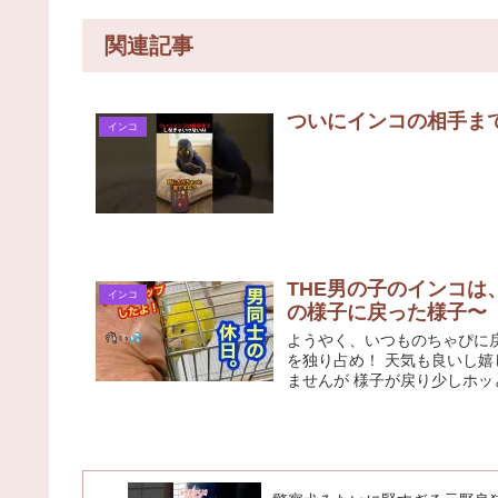
関連記事
ついにインコの相手まで
インコ
THE男の子のインコ
インコ
の様子に戻った様子〜 【
ようやく、いつものちゃぴに戻
を独り占め！ 天気も良いし嬉
ませんが 様子が戻り少しホッとしま