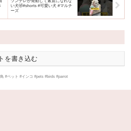
猫
ツンデレが発動して素直になれな
き
い犬🤣#shorts #可愛い犬 #マルチ
ーズ
トを書き込む
ト #インコ #pets #birds #parrot