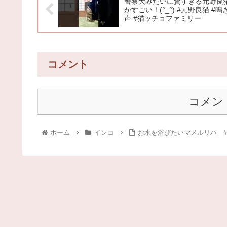
警察犬みたいに賢すぎる元野良
がすごい！(°_°) #元野良猫 #鳴
声 #猫ッチョファミリー
コメント
コメン
ホーム
インコ
お水を浴びたいマメルリハ #鳥 #ペッ