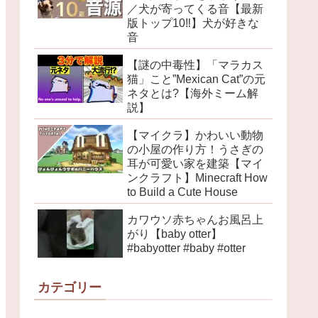
／犬が寄ってくる音【最新
版トップ10‼︎】犬が好きな
音
【謎の中毒性】「マラカス
猫」こと”Mexican Cat”の元
ネタとは?【海外ミーム解
説】
【マイクラ】かわいい動物
の小屋の作り方！うさぎの
耳が可愛い家を建築【マイ
ンクラフト】Minecraft How
to Build a Cute House
カワウソ赤ちゃんお風呂上
がり【baby otter】
#babyotter #baby #otter
カテゴリー