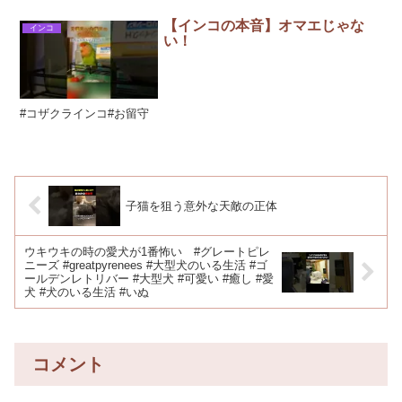
【インコの本音】オマエじゃな
インコ
い！
#コザクラインコ#お留守
子猫を狙う意外な天敵の正体
ウキウキの時の愛犬が1番怖い #グレートピレ
ニーズ #greatpyrenees #大型犬のいる生活 #ゴ
ールデンレトリバー #大型犬 #可愛い #癒し #愛
犬 #犬のいる生活 #いぬ
コメント