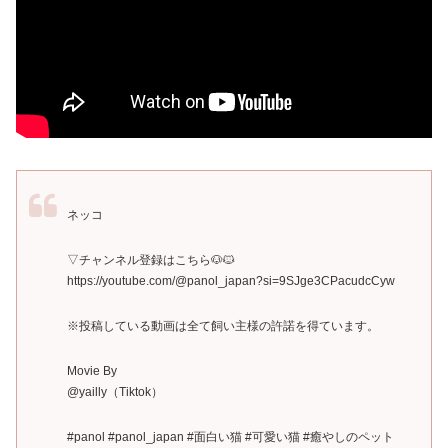
ネッコ
▽チャンネル登録はこちら🐶🐱
https://youtube.com/@panol_japan?si=9SJge3CPacudcCyw
※投稿している動画は全て飼い主様の許諾を得ています。
Movie By
@yailly（Tiktok）
#panol #panol_japan #面白い猫 #可愛い猫 #癒やしのペット