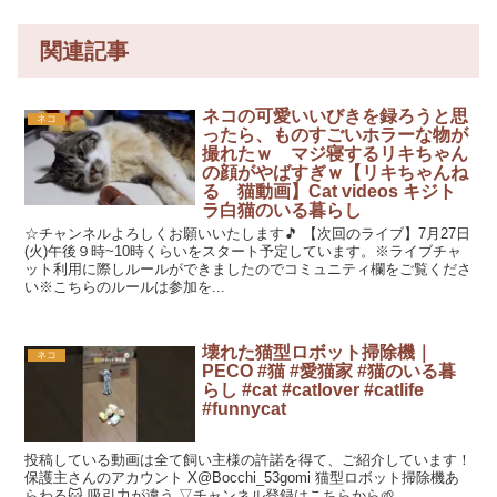
関連記事
ネコの可愛いいびきを録ろうと思
ネコ
ったら、ものすごいホラーな物が
撮れたｗ マジ寝するリキちゃん
の顔がやばすぎｗ【リキちゃんね
る 猫動画】Cat videos キジト
ラ白猫のいる暮らし
☆チャンネルよろしくお願いいたします🎵 【次回のライブ】7月27日
(火)午後９時~10時くらいをスタート予定しています。※ライブチャ
ット利用に際しルールができましたのでコミュニティ欄をご覧くださ
い※こちらのルールは参加を...
壊れた猫型ロボット掃除機｜
ネコ
PECO #猫 #愛猫家 #猫のいる暮
らし #cat #catlover #catlife
#funnycat
投稿している動画は全て飼い主様の許諾を得て、ご紹介しています！
保護主さんのアカウント X@Bocchi_53gomi 猫型ロボット掃除機あ
らわる🐱 吸引力が違う ▽チャンネル登録はこちらから🌱 ...