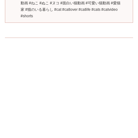
動画 #ねこ #ぬこ #ヌコ #面白い猫動画 #可愛い猫動画 #愛猫
家 #猫のいる暮らし #cat #catlover #catlife #cats #catvideo
#shorts