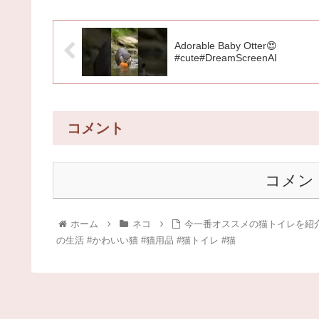
Adorable Baby Otter😍
#cute#DreamScreenAI
コメント
コメン
ホーム
ネコ
今一番オススメの猫トイレを紹介！ 
の生活 #かわいい猫 #猫用品 #猫トイレ #猫