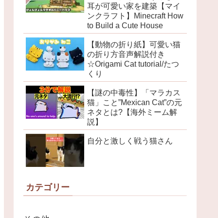
耳が可愛い家を建築【マイ
ンクラフト】Minecraft How
to Build a Cute House
【動物の折り紙】可愛い猫
の折り方音声解説付き
☆Origami Cat tutorial/たつ
くり
【謎の中毒性】「マラカス
猫」こと”Mexican Cat”の元
ネタとは?【海外ミーム解
説】
自分と激しく戦う猫さん
カテゴリー