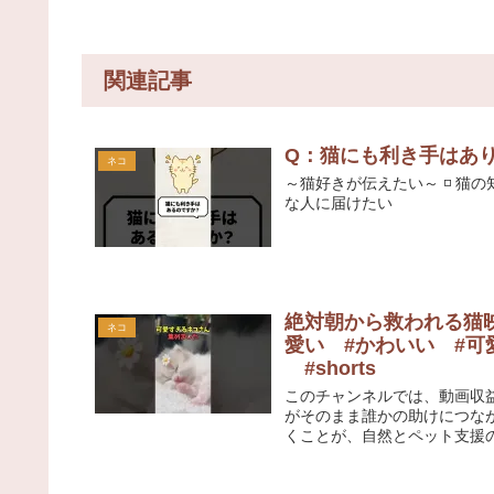
関連記事
Q：猫にも利き手はありま
ネコ
～猫好きが伝えたい～ ◽️ 猫の
な人に届けたい
絶対朝から救われる猫映
ネコ
愛い #かわいい #可愛
#shorts
このチャンネルでは、動画収益
がそのまま誰かの助けにつな
くことが、自然とペット支援の