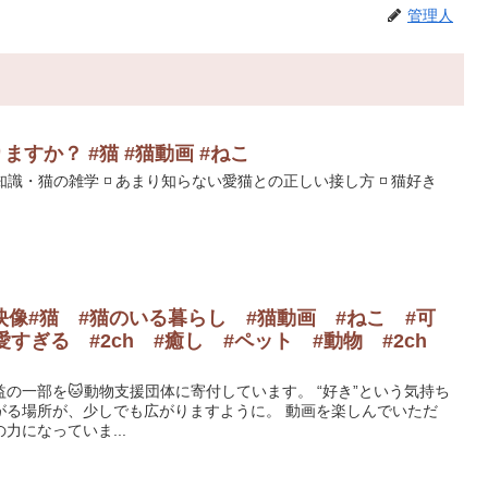
管理人
すか？ #猫 #猫動画 #ねこ
知識・猫の雑学 ◽️ あまり知らない愛猫との正しい接し方 ◽️ 猫好き
像#猫 #猫のいる暮らし #猫動画 #ねこ #可
すぎる #2ch #癒し #ペット #動物 #2ch
の一部を🐱動物支援団体に寄付しています。 “好き”という気持ち
がる場所が、少しでも広がりますように。 動画を楽しんでいただ
力になっていま...