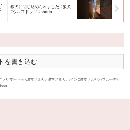
い
狼犬に閉じ込められました #狼犬
衣
#ウルフドッグ #shorts
トを書き込む
ラリマーちゃん#マメルリハ#マメルリハインコ#マメルリハブルー#可
eet