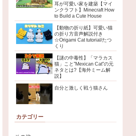
耳が可愛い家を建築【マイ
ンクラフト】Minecraft How
to Build a Cute House
【動物の折り紙】可愛い猫
の折り方音声解説付き
☆Origami Cat tutorial/たつ
くり
【謎の中毒性】「マラカス
猫」こと”Mexican Cat”の元
ネタとは?【海外ミーム解
説】
自分と激しく戦う猫さん
カテゴリー