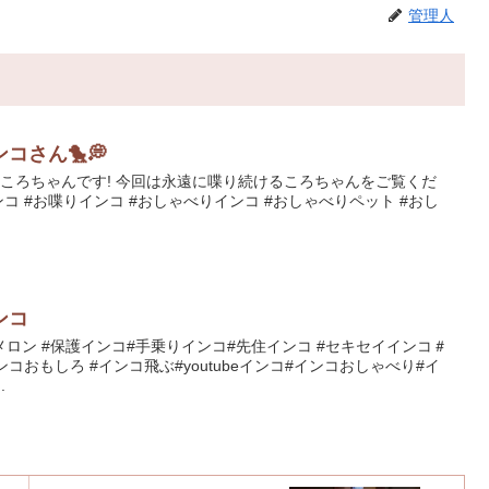
管理人
コさん🐤💭
のころちゃんです! 今回は永遠に喋り続けるころちゃんをご覧くだ
ンコ #お喋りインコ #おしゃべりインコ #おしゃべりペット #おし
ンコ
ロン #保護インコ#手乗りインコ#先住インコ #セキセイインコ＃
コおもしろ #インコ飛ぶ#youtubeインコ#インコおしゃべり#イ
.