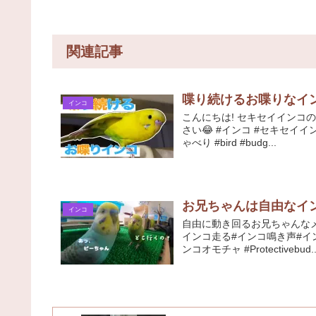
関連記事
喋り続けるお喋りなイン
インコ
こんにちは! セキセイインコ
さい😂 #インコ #セキセイイ
ゃべり #bird #budg...
お兄ちゃんは自由なイ
インコ
自由に動き回るお兄ちゃんなメ
インコ走る#インコ鳴き声#イン
ンコオモチャ #Protectivebud..