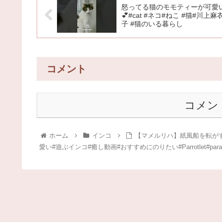
怒ってる猫のモモティーが可愛
💕#cat #ネコ#ねこ #猫#川上麻
子 #猫のいる暮らし
コメント
コメン
ホーム
インコ
【マメルリハ】紙風船を転がす
愛い#遊ぶインコ#癒し動画#おすすめにのりたい#Parrotlet#parak