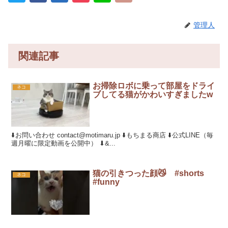
管理人
関連記事
お掃除ロボに乗って部屋をドライ
ネコ
ブしてる猫がかわいすぎましたw
⬇️お問い合わせ contact@motimaru.jp ⬇️もちまる商店 ⬇️公式LINE（毎
週月曜に限定動画を公開中） ⬇&...
猫の引きつった顔😼 #shorts
ネコ
#funny