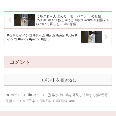
ミルクあ～んぱんモーモーバニラ のせ猫
250310 #cat #ねこ #ねこ #ネコ #cute #保護猫 #
猫のいる暮らし #のせ猫
#セキセイインコ #チャム #birds #pets #cute #
インコ #funny #parrot #癒し
コメント
コメントを書き込む
ホーム
ネコ
散歩中に猫を発見し追跡する猫#元野
良猫チャチャ #子ネコ #猫 #ネコ #猫武将 #cat