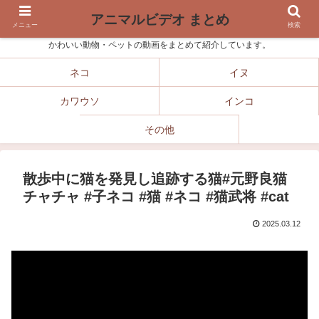
アニマルビデオ まとめ
メニュー
検索
かわいい動物・ペットの動画をまとめて紹介しています。
ネコ
イヌ
カワウソ
インコ
その他
散歩中に猫を発見し追跡する猫#元野良猫
チャチャ #子ネコ #猫 #ネコ #猫武将 #cat
2025.03.12