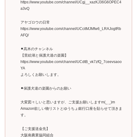
https://www.youtube.com/channel/UCgj__xazKJ36G6OPEC4
a3vQ
アヤゴロウの日常
https://www.youtube.com/channel/UCcitMJMfw6_LRAJogtRb
AFQ/
⚫︎高木のチャンネル
【里絵湖と保護犬達の楽園】
https://www.youtube.com/channel/UCdtB_vk7zfQ_7ceevsaoo
YA
よろしくお願いします。
⚫︎保護犬達の楽園からのお願い
大変図々しいと思いますが、ご支援お願いしますm(_ _)m
Amazon欲しい物リストとゆうちょ銀行口座を貼らせて頂きま
す。
【ご支援送金先】
大阪南農業協同組合