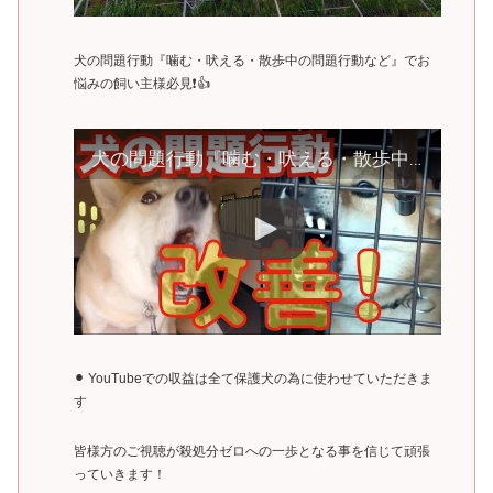
犬の問題行動『噛む・吠える・散歩中の問題行動など』でお
悩みの飼い主様必見❗️👍
犬の問題行動『噛む・吠える・散歩中の問題行動など』でお悩みの飼い主様必見❗️👍
⚫︎ YouTubeでの収益は全て保護犬の為に使わせていただきま
す
皆様方のご視聴が殺処分ゼロへの一歩となる事を信じて頑張
っていきます！