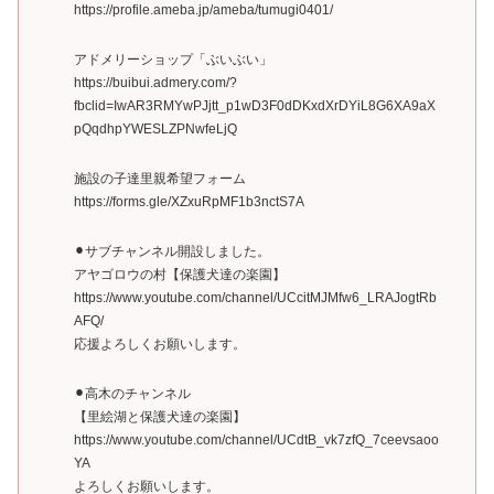
https://profile.ameba.jp/ameba/tumugi0401/
アドメリーショップ「ぶいぶい」
https://buibui.admery.com/?
fbclid=IwAR3RMYwPJjtt_p1wD3F0dDKxdXrDYiL8G6XA9aX
pQqdhpYWESLZPNwfeLjQ
施設の子達里親希望フォーム
https://forms.gle/XZxuRpMF1b3nctS7A
⚫︎サブチャンネル開設しました。
アヤゴロウの村【保護犬達の楽園】
https://www.youtube.com/channel/UCcitMJMfw6_LRAJogtRb
AFQ/
応援よろしくお願いします。
⚫︎高木のチャンネル
【里絵湖と保護犬達の楽園】
https://www.youtube.com/channel/UCdtB_vk7zfQ_7ceevsaoo
YA
よろしくお願いします。