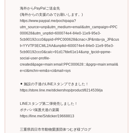
海外からPayPalご送金先
(海外からの支援のみでお願いします。)
https://www.paypal.me/pochipapa?
utm_source=unp&utm_medium=email&utm_campaign=PPC
000628&utm_unptid=600074e4-84e0-11e9-95e3-
5cb90192ccc0&ppid=PPC000628&cnac=JP&rsta=ja_JP&cus
t=YYVTP3ECML2AA&unptid=600074e4-84e0-11e9-95e3-
5cb90192ccc0&calc=91d17fde61e14&unp_tpcid=ppme-
social-user-profile-
created&page=main:email:PPC000628:::&pgrp=main:email&
e=cl&mchn=em&s=ci&mail=sys
⚫︎ 施設の子達のLINEスタンプできました！
https://store.line.me/stickershop/product/8214539/ja
LINEスタンプ第二弾発売しました！
ポチパパ保護犬達の楽園
https://line.me/S/sticker/19668813
三重県四日市市動物愛護団体つむぎ様ブログ