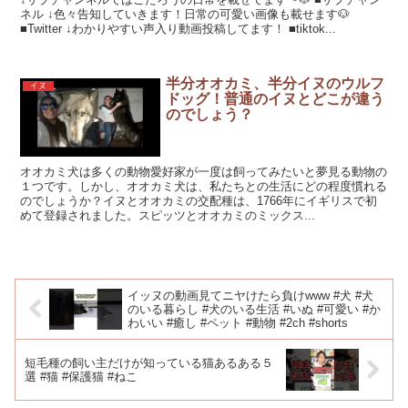
ネル ↓色々告知していきます！日常の可愛い画像も載せます🐶
■Twitter ↓わかりやすい声入り動画投稿してます！ ■tiktok...
半分オオカミ、半分イヌのウルフ
イヌ
ドッグ！普通のイヌとどこが違う
のでしょう？
オオカミ犬は多くの動物愛好家が一度は飼ってみたいと夢見る動物の
１つです。しかし、オオカミ犬は、私たちとの生活にどの程度慣れる
のでしょうか？イヌとオオカミの交配種は、1766年にイギリスで初
めて登録されました。スピッツとオオカミのミックス...
イッヌの動画見てニヤけたら負けwww #犬 #犬
のいる暮らし #犬のいる生活 #いぬ #可愛い #か
わいい #癒し #ペット #動物 #2ch #shorts
短毛種の飼い主だけが知っている猫あるある５
選 #猫 #保護猫 #ねこ