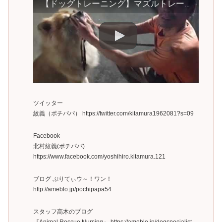
【ドッグトレーニング】マズルトレーニング(口輪トレーニング)
ツイッター
紋義（ポチパパ） https://twitter.com/kitamura1962081?s=09
Facebook
北村紋義(ポチパパ)
https://www.facebook.com/yoshihiro.kitamura.121
ブログ ぷりてぃウ～！ワン！
http://ameblo.jp/pochipapa54
スタッフ高木のブログ
『Animal Rescue Nursing』 https://ameblo.jp/dogspecialist-