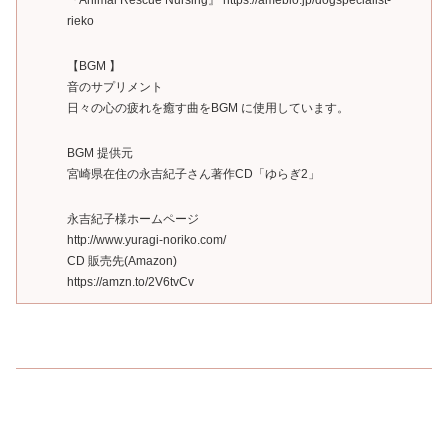
rieko
【BGM 】
音のサプリメント
日々の心の疲れを癒す曲をBGM に使用しています。
BGM 提供元
宮崎県在住の永吉紀子さん著作CD「ゆらぎ2」
永吉紀子様ホームページ
http://www.yuragi-noriko.com/
CD 販売先(Amazon)
https://amzn.to/2V6tvCv