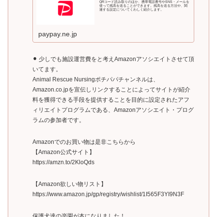
QRコード読み取りのほか、携帯電話番号やSNS・メールを
使って残高を送ることができます。残高を送る方法や、関
連する設定についてくわしく紹介します。
paypay.ne.jp
⚫︎ 少しでも施設運営費をと考えAmazonアソシエイトさせて頂
いてます。
Animal Rescue Nursingポチパパチャンネルは、
Amazon.co.jpを宣伝しリンクすることによってサイトが紹介
料を獲得できる手段を提供することを目的に設定されたアフ
ィリエイトプログラムである、Amazonアソシエイト・プログ
ラムの参加者です。
Amazonでのお買い物は是非こちらから
【Amazon公式サイト】
https://amzn.to/2KloQds
【Amazon欲しい物リスト】
https://www.amazon.jp/gp/registry/wishlist/1I565F3YI9N3F
保護犬達の楽園が本になりました！