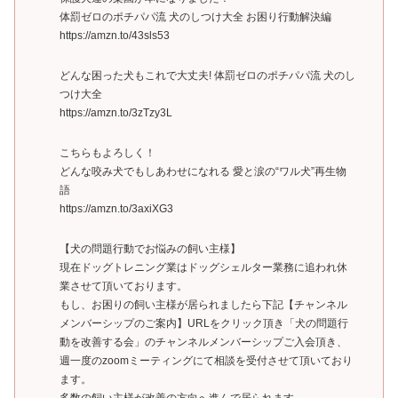
体罰ゼロのポチパパ流 犬のしつけ大全 お困り行動解決編
https://amzn.to/43sls53
どんな困った犬もこれで大丈夫! 体罰ゼロのポチパパ流 犬のし
つけ大全
https://amzn.to/3zTzy3L
こちらもよろしく！
どんな咬み犬でもしあわせになれる 愛と涙の“ワル犬”再生物
語
https://amzn.to/3axiXG3
【犬の問題行動でお悩みの飼い主様】
現在ドッグトレニング業はドッグシェルター業務に追われ休
業させて頂いております。
もし、お困りの飼い主様が居られましたら下記【チャンネル
メンバーシップのご案内】URLをクリック頂き「犬の問題行
動を改善する会」のチャンネルメンバーシップご入会頂き、
週一度のzoomミーティングにて相談を受付させて頂いており
ます。
多数の飼い主様が改善の方向へ進んで居られます。