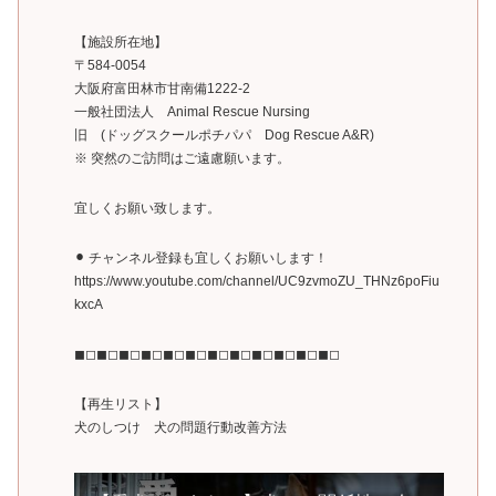
【施設所在地】
〒584-0054
大阪府富田林市甘南備1222-2
一般社団法人 Animal Rescue Nursing
旧 (ドッグスクールポチパパ Dog Rescue A&R)
※ 突然のご訪問はご遠慮願います。
宜しくお願い致します。
⚫︎ チャンネル登録も宜しくお願いします！
https://www.youtube.com/channel/UC9zvmoZU_THNz6poFiu
kxcA
◼◻◼◻◼◻◼◻◼◻◼◻◼◻◼◻◼◻◼◻◼◻◼◻
【再生リスト】
犬のしつけ 犬の問題行動改善方法