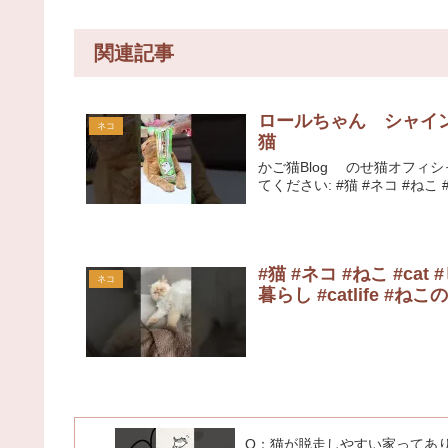
関連記事
ロールちゃん シャインマ
ネコ
猫
かご猫Blog のせ猫オフィ
てください: #猫 #ネコ #ねこ #ca
#猫 #ネコ #ねこ #cat 
ネコ
暮らし #catlife #
Q：猫が脱走しやすい家ってあ