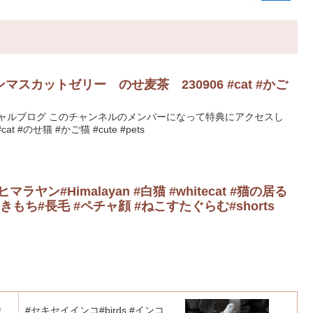
スカットゼリー のせ麦茶 230906 #cat #かご
シャルブログ このチャンネルのメンバーになって特典にアクセスし
t #のせ猫 #かご猫 #cute #pets
#ヒマラヤン#Himalayan #白猫 #whitecat #猫の居る
ねこのきもち#長毛 #ペチャ顔 #ねこすたぐらむ#shorts
り
#セキセイインコ#birds #インコ