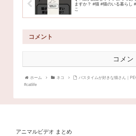
ますか？ #猫 #猫のいる暮らし 
こ
コメント
コメン
ホーム
ネコ
バスタイムが好きな猫さん｜PECO #茶
#catlife
アニマルビデオ まとめ