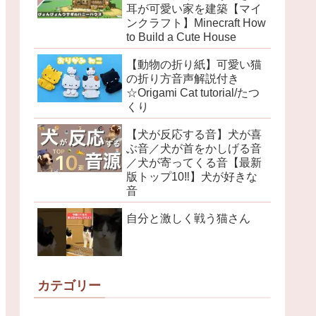
耳が可愛い家を建築【マイ
ンクラフト】Minecraft How
to Build a Cute House
【動物の折り紙】可愛い猫
の折り方音声解説付き
☆Origami Cat tutorial/たつ
くり
【犬が反応する音】犬が喜
ぶ音／犬が首をかしげる音
／犬が寄ってくる音【最新
版トップ10‼︎】犬が好きな
音
自分と激しく戦う猫さん
カテゴリー