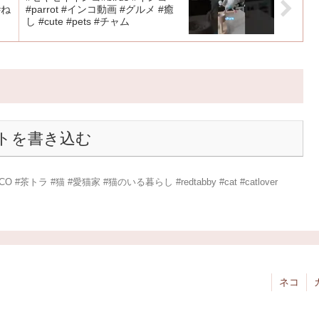
#ね
#parrot #インコ動画 #グルメ #癒
し #cute #pets #チャム
トを書き込む
トラ #猫 #愛猫家 #猫のいる暮らし #redtabby #cat #catlover
ネコ