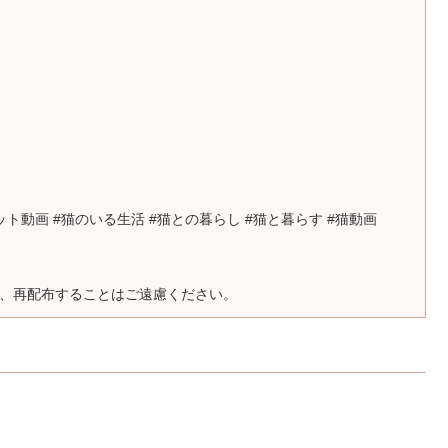
やしのペット動画 #猫のいる生活 #猫との暮らし #猫と暮らす #猫動画
、再配布することはご遠慮ください。