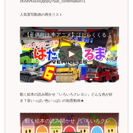
cKAitVKoDoQqripQ?sub_confirmation=1
人気実写動画の再生リスト
【子供向け 車アニメ】はたらくくるまpart6 工事現場で働く車やパトカー 消防車 救急車などの緊急車両 全17種が大集合！ vehicles 重機 トミカ【のりものあつまれ！】
動く絵本の読み聞かせ『いろいろクレヨン』どんな色が好
き？音いっぱい色いっぱいの知育動画★
動く絵本の読み聞かせ『いろいろクレヨン』どんな色が好き？音いっぱい色いっぱいの知育動画★赤ちゃん１歳２歳３歳が喜ぶ泣き止む笑う