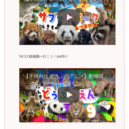
54:13 動物園へ行こう！part9☆
【子供向け どうぶつアニメ】動物園へ行こう！part9☆どうぶつえんで人気の17種類の動物大集合！ライオン キリン パンダの赤ちゃん 勢揃い｜動く動物図鑑で動物の名前を覚えよう◎ 【動物 知育動画】