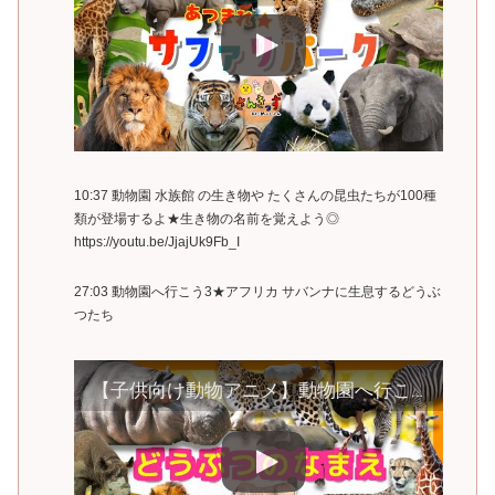
10:37 動物園 水族館 の生き物や たくさんの昆虫たちが100種
類が登場するよ★生き物の名前を覚えよう◎
https://youtu.be/JjajUk9Fb_I
27:03 動物園へ行こう3★アフリカ サバンナに生息するどうぶ
つたち
【子供向け動物アニメ】動物園へ行こう3★アフリカ サバンナに生息するどうぶつたち｜サファリパーク 肉食動物や草食動物を観察｜ライオン ぞう ヒョウ カバ｜楽しく動物の名前を覚える動画