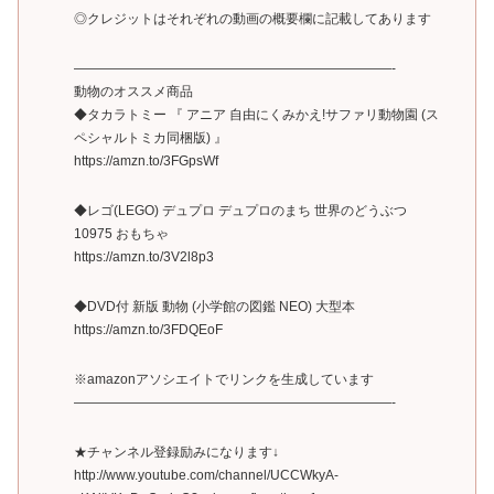
◎クレジットはそれぞれの動画の概要欄に記載してあります
————————————————————————-
動物のオススメ商品
◆タカラトミー 『 アニア 自由にくみかえ!サファリ動物園 (ス
ペシャルトミカ同梱版) 』
https://amzn.to/3FGpsWf
◆レゴ(LEGO) デュプロ デュプロのまち 世界のどうぶつ
10975 おもちゃ
https://amzn.to/3V2l8p3
◆DVD付 新版 動物 (小学館の図鑑 NEO) 大型本
https://amzn.to/3FDQEoF
※amazonアソシエイトでリンクを生成しています
————————————————————————-
★チャンネル登録励みになります↓
http://www.youtube.com/channel/UCCWkyA-