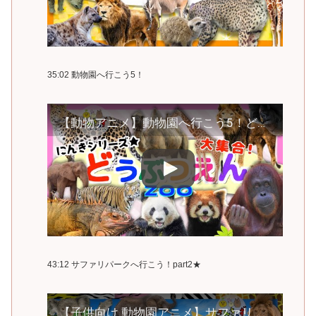
35:02 動物園へ行こう5！
【動物アニメ】動物園へ行こう5！どうぶつの名前を覚えよう♪ライオン ゾウ キリン トラ パンダなど総勢１５種類の実写動画
43:12 サファリパークへ行こう！part2★
【子供向け 動物園アニメ】サファリパークへ行こう！part2★コアラ キリン レッサーパンダなど人気の動物たち20種類の動物の名前を覚えよう◎ 【うごく動物ずかん】動物の知育動画