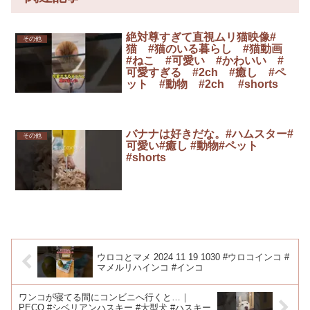
絶対尊すぎて直視ムリ猫映像#
その他
猫 #猫のいる暮らし #猫動画
#ねこ #可愛い #かわいい #
可愛すぎる #2ch #癒し #ペ
ット #動物 #2ch #shorts
バナナは好きだな。#ハムスター#
その他
可愛い#癒し #動物#ペット
#shorts
ウロコとマメ 2024 11 19 1030 #ウロコインコ #
マメルリハインコ #インコ
ワンコが寝てる間にコンビニへ行くと…｜
PECO #シベリアンハスキー #大型犬 #ハスキー