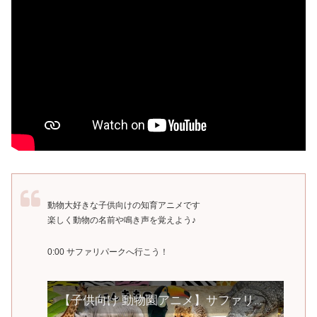
動物大好きな子供向けの知育アニメです
楽しく動物の名前や鳴き声を覚えよう♪
0:00 サファリパークへ行こう！
【子供向け 動物園アニメ】サファリパークへ行こう！ライオン チーター パンダなど人気の動物が20種類も大集合★ 動く動物図鑑で動物の名前を覚えよう◎ 【子供が喜ぶ 動物の知育動画】