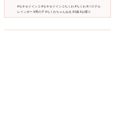
#セキセイインコ #セキセイインコちくわ #ちくわ #パステル
レインボー #男の子 #ちくわちゃんねる #3歳 #お喋り