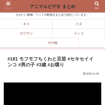
アニマルビデオ まとめ
メニュー
検索
かわいい動物・ペットの動画をまとめて紹介しています。
ネコ
イヌ
カワウソ
インコ
その他
#181 モフモフちくわと豆苗 #セキセイイ
ンコ #男の子 #3歳 #お喋り
2024.11.04