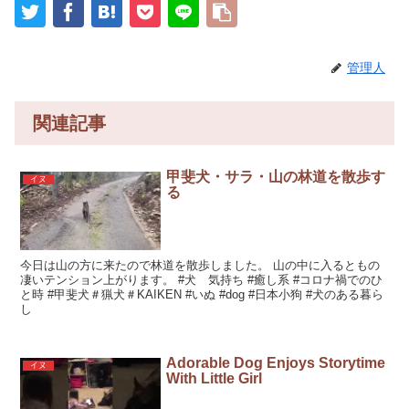
管理人
関連記事
甲斐犬・サラ・山の林道を散歩す
イヌ
る
今日は山の方に来たので林道を散歩しました。 山の中に入るともの
凄いテンション上がります。 #犬 気持ち #癒し系 #コロナ禍でのひ
と時 #甲斐犬＃猟犬＃KAIKEN #いぬ #dog #日本小狗 #犬のある暮ら
し
Adorable Dog Enjoys Storytime
イヌ
With Little Girl