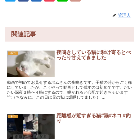
管理人
関連記事
夜鳴きしている猫に駆け寄るとべ
ネコ
ったり甘えてきました
動画で初めてお見せするポムさんの夜鳴きです。子猫の時からごく稀
にしていましたが、こうやって動画として残すのは初めてです。だい
たい深夜３時〜４時にするので、鳴かれると心配で起きちゃいます
^^;（ちなみに、この日は兄の私は爆睡してました） ...
距離感が近すぎる猫#猫#ネコ #釣
ネコ
り