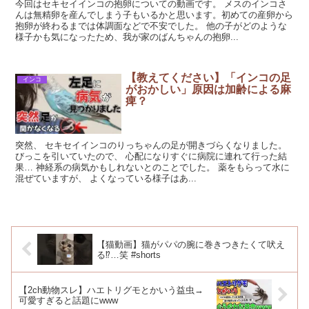
今回はセキセイインコの抱卵についての動画です。 メスのインコさ
んは無精卵を産んでしまう子もいるかと思います。初めての産卵から
抱卵が終わるまでは体調面などで不安でした。 他の子がどのような
様子かも気になったため、我が家のばんちゃんの抱卵...
【教えてください】「インコの足
インコ
がおかしい」原因は加齢による麻
痺？
突然、 セキセイインコのりっちゃんの足が開きづらくなりました。
びっこを引いていたので、 心配になりすぐに病院に連れて行った結
果… 神経系の病気かもしれないとのことでした。 薬をもらって水に
混ぜていますが、 よくなっている様子はあ...
【猫動画】猫がパパの腕に巻きつきたくて吠え
る⁉︎…笑 #shorts
【2ch動物スレ】ハエトリグモとかいう益虫→
可愛すぎると話題にwww