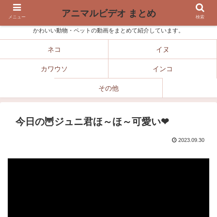
アニマルビデオ まとめ
メニュー
検索
かわいい動物・ペットの動画をまとめて紹介しています。
ネコ
イヌ
カワウソ
インコ
その他
今日の🦉ジュニ君ほ～ほ～可愛い❤
2023.09.30