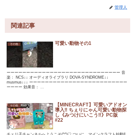
管理人
関連記事
可愛い動物その1
その他
ーーーーーーーーーーーーーーーーーーーーーーーーーーーーー 音
楽： NCS↓↓ オーディオライブラリ DOVA-SYNDROME↓↓
musmus↓↓↓ ーーーーーーーーーーーーーーーーーーーーーーーーー
ーーーー 効果音： ...
【MINECRAFT】可愛いアドオン
その他
導入‼ ちぇりにゃん可愛い動物探
し《みつけにいこう‼》PC版
#22
チェリ子チャンネルへようこそ(^^)♡ ついに、マインクラフト始動‼