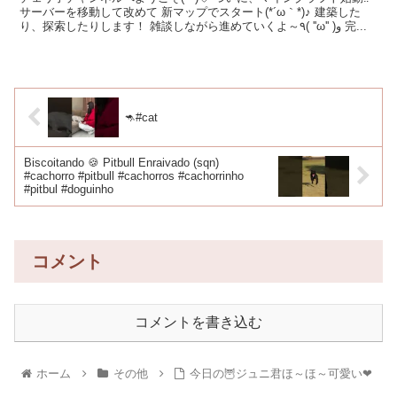
サーバーを移動して改めて 新マップでスタート(*´ω｀*)♪ 建築した
り、探索したりします！ 雑談しながら進めていくよ～٩( ''ω'' )و 完...
🦘#cat
Biscoitando 🍪 Pitbull Enraivado (sqn)
#cachorro #pitbull #cachorros #cachorrinho
#pitbul #doguinho
コメント
コメントを書き込む
ホーム
その他
今日の🦉ジュニ君ほ～ほ～可愛い❤