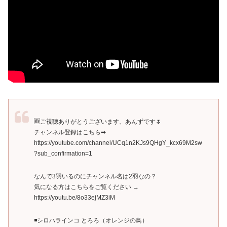
🆕ご視聴ありがとうございます、あんずです🌷
チャンネル登録はこちら➡
https://youtube.com/channel/UCq1n2KJs9QHgY_kcx69M2sw
?sub_confirmation=1
なんで3羽いるのにチャンネル名は2羽なの？
気になる方はこちらをご覧ください →
https://youtu.be/8o33ejMZ3iM
◾️シロハラインコ とろろ（オレンジの鳥）