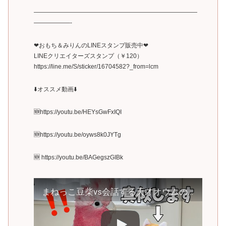
———————————————————————————
——————-
❤︎おもち＆みりんのLINEスタンプ販売中❤︎
LINEクリエイターズスタンプ（￥120）
https://line.me/S/sticker/16704582?_from=lcm
⬇️オススメ動画⬇️
🆕https://youtu.be/HEYsGwFxIQI
🆕https://youtu.be/oyws8k0JYTg
🆕 https://youtu.be/BAGegszGIBk
まねっこ豆柴vs会話する天才オウムの衝撃結末‥【モモイロインコ】