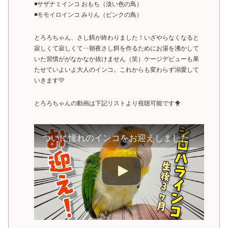
◾️サザナミインコ おもち（淡い色の鳥）
◾️モモイロインコ みりん（ピンクの鳥）
とろろちゃん、さし餌が終わりました！いざやらなくなると
寂しくて寂しくて‥朝夜さし餌を作るためにお湯を沸かして
いた習慣ががなかなか抜けません（笑）ケージデビューも果
たせていよいよ大人のインコ。これからも変わらず溺愛して
いきます💛
とろろちゃんの動画は下記リストより視聴可能です🐥
ついに憧れのインコをお迎えしました 【シロハラインコ】