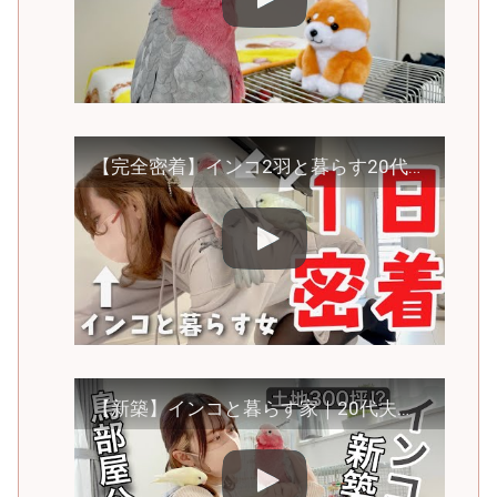
【完全密着】インコ2羽と暮らす20代女の休日ルーティン卍
【新築】インコと暮らす家｜20代夫婦が鳥のために300坪の土地購入【ルームツアー】