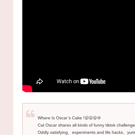
Where Is Oscar’s Cake !😤😤😤💢
Cat Oscar shares all kinds of funny tiktok challen
Oddly satisfying、experiments and life hacks、yu