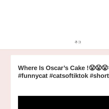
ネコ
Where Is Oscar’s Cake !😤😤😤
#funnycat #catsoftiktok #shor