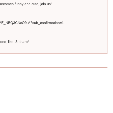
becomes funny and cute, join us!
AE_NBQ3CNcO9-A?sub_confirmation=1
ions, like, & share!