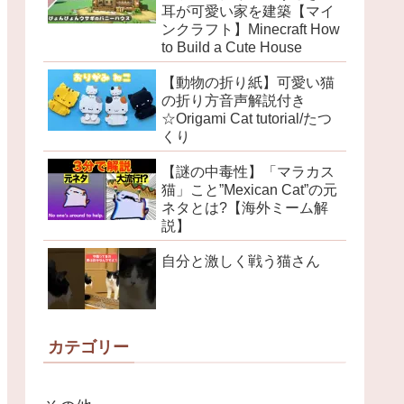
耳が可愛い家を建築【マイ
ンクラフト】Minecraft How
to Build a Cute House
【動物の折り紙】可愛い猫
の折り方音声解説付き
☆Origami Cat tutorial/たつ
くり
【謎の中毒性】「マラカス
猫」こと”Mexican Cat”の元
ネタとは?【海外ミーム解
説】
自分と激しく戦う猫さん
カテゴリー