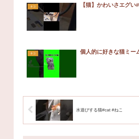
【猫】かわいさエグい#sho
ネコ
個人的に好きな猫ミーム素
ネコ
水遊びする猫#cat #ねこ