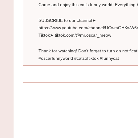
Come and enjoy this cat’s funny world! Everything 
SUBSCRIBE to our channel➤
https://www.youtube.com/channel/UCwmGHKwW6
Tiktok➤ tiktok.com/@mr.oscar_meow
Thank for watching! Don’t forget to turn on notificat
#oscarfunnyworld #catsoftiktok #funnycat