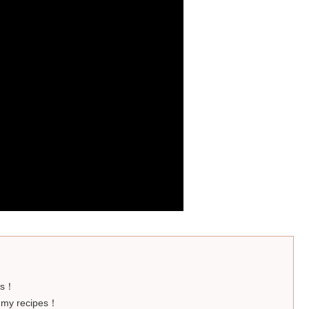
ges！
mmy recipes！