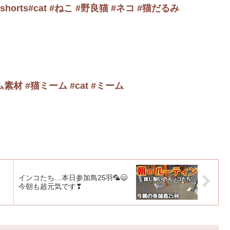
rts#cat #ねこ #野良猫 #ネコ #猫だるみ
材 #猫ミーム #cat #ミーム
インコたち…本日参加鳥25羽🦜😄
今朝も超元気です❣