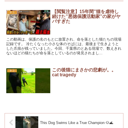
【閲覧注意】15年間”猫を虐待し
ネコ
続けた”悪徳保護活動家”の家がヤ
バすぎた
この動画は、保護の名のもとに放置され、命を落とした猫たちの現場
記録です。 冷たくなった小さな体のそばには、最後まで生きようと
した爪痕が残っていました。今回、千葉県のとある現場で、数えきれ
ないほどの猫たちが命を落としているのが発見されまし...
この後猫にまさかの悲劇が。。
ネコ
cat tragedy
This Dog Swims Like a True Champion 🐶🌊