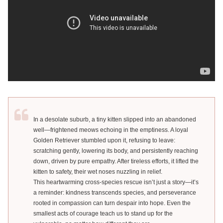
In a desolate suburb, a tiny kitten slipped into an abandoned
well—frightened meows echoing in the emptiness. A loyal
Golden Retriever stumbled upon it, refusing to leave:
scratching gently, lowering its body, and persistently reaching
down, driven by pure empathy. After tireless efforts, it lifted the
kitten to safety, their wet noses nuzzling in relief.
This heartwarming cross-species rescue isn’t just a story—it’s
a reminder: kindness transcends species, and perseverance
rooted in compassion can turn despair into hope. Even the
smallest acts of courage teach us to stand up for the