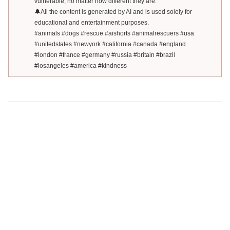
vulnerable, no matter how different they are.
🔔All the content is generated by AI and is used solely for
educational and entertainment purposes.
#animals #dogs #rescue #aishorts #animalrescuers #usa
#unitedstates #newyork #california #canada #england
#london #france #germany #russia #britain #brazil
#losangeles #america #kindness