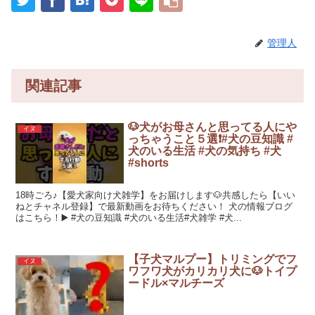
管理人
関連記事
🐶犬がお母さんと思ってる人にや
イヌ
っちゃうこと５選❗️#犬の豆知識 #
犬のいる生活 #犬の気持ち #犬
#shorts
18時ごろ♪【愛犬家向け犬雑学】をお届けします🐶共感したら【いい
ねとチャネル登録】で最新動画をお待ちください！ 犬の情報ブログ
はこちら！▶️ #犬の豆知識 #犬のいる生活#犬雑学 #犬...
【子犬マルプー】トリミングでフ
イヌ
ワフワ犬がカリカリ犬に🐶トイプ
ードル×マルチーズ