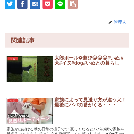
管理人
関連記事
太郎ボール⚽️遊び😑😑😑#いぬ #
イヌ
犬#イヌ#dog#いぬとの暮らし
家族によって見送り方が違う犬！
イヌ
最後にパパの番がくる・・・
家族が出掛ける朝の日常の様子です 寂しくなるとパパの横で家族を
見送るコハクさん チャンネル登録宜しくお願いします！ ■YouTube