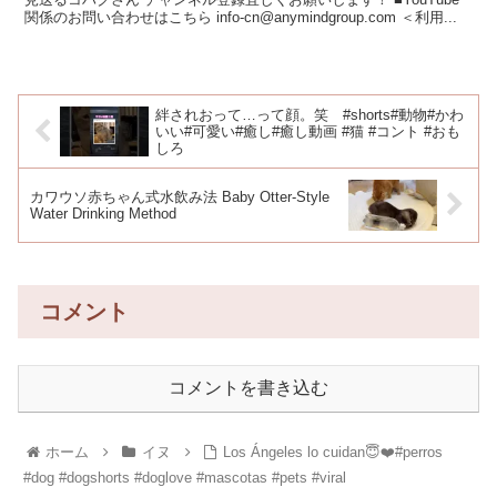
関係のお問い合わせはこちら info-cn@anymindgroup.com ＜利用...
絆されおって…って顔。笑 #shorts#動物#かわ
いい#可愛い#癒し#癒し動画 #猫 #コント #おも
しろ
カワウソ赤ちゃん式水飲み法 Baby Otter-Style
Water Drinking Method
コメント
コメントを書き込む
ホーム
イヌ
Los Ángeles lo cuidan😇❤️#perros
#dog #dogshorts #doglove #mascotas #pets #viral