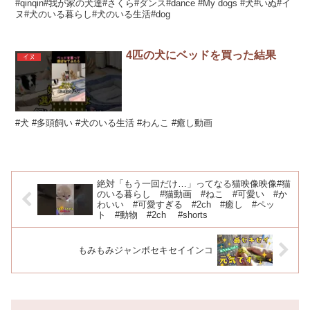
#qinqin#我が家の犬達#さくら#ダンス#dance #My dogs #犬#いぬ#イ
ヌ#犬のいる暮らし#犬のいる生活#dog
4匹の犬にベッドを買った結果
イヌ
#犬 #多頭飼い #犬のいる生活 #わんこ #癒し動画
絶対「もう一回だけ…」ってなる猫映像映像#猫
のいる暮らし #猫動画 #ねこ #可愛い #か
わいい #可愛すぎる #2ch #癒し #ペッ
ト #動物 #2ch #shorts
もみもみジャンボセキセイインコ