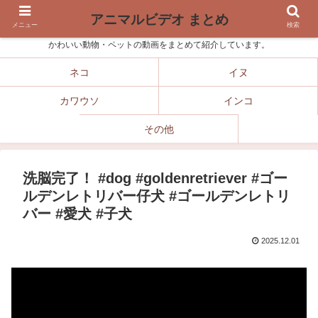
アニマルビデオ まとめ
メニュー
検索
かわいい動物・ペットの動画をまとめて紹介しています。
ネコ
イヌ
カワウソ
インコ
その他
洗脳完了！ #dog #goldenretriever #ゴー
ルデンレトリバー仔犬 #ゴールデンレトリ
バー #愛犬 #子犬
2025.12.01