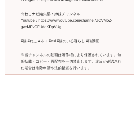
Instagram：https://www.instagram.com/nekonavi/
☆ねこナビ編集部：姉妹チャンネル
Youtube：https://www.youtube.com/channel/UCVMoZ-
gwrMEvGFUdeKDpVUg
#猫 #ねこ #ネコ #cat #猫のいる暮らし #猫動画
※当チャンネルの動画は著作権により保護されています。無
断転載・コピー・再配布を一切禁止します。違反が確認され
た場合は削除申請や法的措置を行います。