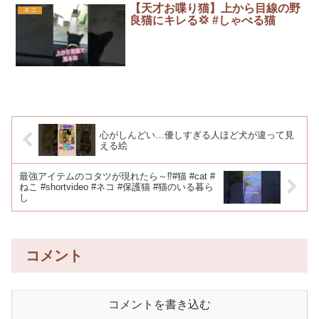
【天才お喋り猫】上から目線の野
ネコ
良猫にキレる💢 #しゃべる猫
心がしんどい…優しすぎる人ほど犬が違って見
える絵
最強アイテムのコタツが現れたら～⁉️#猫 #cat #
ねこ #shortvideo #ネコ #保護猫 #猫のいる暮ら
し
コメント
コメントを書き込む