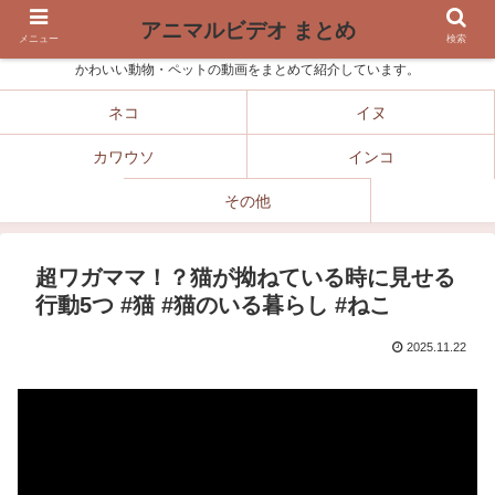
アニマルビデオ まとめ
メニュー
検索
かわいい動物・ペットの動画をまとめて紹介しています。
ネコ
イヌ
カワウソ
インコ
その他
超ワガママ！？猫が拗ねている時に見せる
行動5つ #猫 #猫のいる暮らし #ねこ
2025.11.22