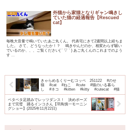
外猫から家猫となりギャン鳴きし
ネコ
ていた猫の経過報告【Rescued
cat】
毎晩大音量で鳴いていたあご丸くん。 代表宅にきて2週間以上経ちま
した。 さて、どうなったか！？ 鳴きやんだのか、相変わらず騒い
でいるのか、、、ご覧ください( ´ ▽ ` ) あご丸くんのこれまでのよう
す ...
きゃらめるくりーむコッペ 251122 #のせ
猫 #cat #ねこ #cute #猫のいる暮ら
し #ネコ #kitten #kitty #cutecat #猫
ペタペタ足踏みでレッツダンス！ 決めポーズ
まで完璧 踊るインコさん【羽鳥慎一モーニン
グショー】(2025年11月22日)