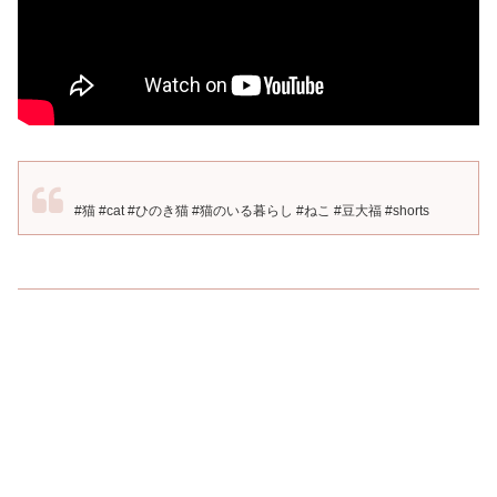
#猫 #cat #ひのき猫 #猫のいる暮らし #ねこ #豆大福 #shorts