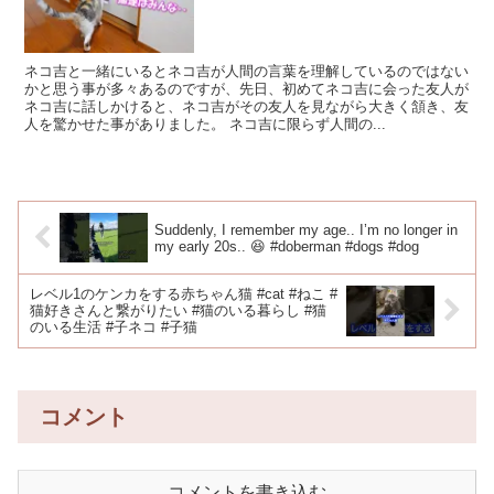
ネコ吉と一緒にいるとネコ吉が人間の言葉を理解しているのではない
かと思う事が多々あるのですが、先日、初めてネコ吉に会った友人が
ネコ吉に話しかけると、ネコ吉がその友人を見ながら大きく頷き、友
人を驚かせた事がありました。 ネコ吉に限らず人間の...
Suddenly, I remember my age.. I’m no longer in
my early 20s.. 😆 #doberman #dogs #dog
レベル1のケンカをする赤ちゃん猫 #cat #ねこ #
猫好きさんと繋がりたい #猫のいる暮らし #猫
のいる生活 #子ネコ #子猫
コメント
コメントを書き込む