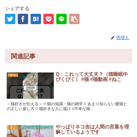
シェアする
管理人
関連記事
Q：これって大丈夫？（猫睡眠中
ネコ
ぴくぴく） #猫 #猫動画 #ねこ
～猫好きが伝える～ ◽️ 猫の知識・猫の雑学 ◽️ あまり知らない愛猫と
の正しい接し方 ◽️ 猫好きな人に届け ◽️不幸な猫...
やっぱりネコ吉は人間の言葉を理
ネコ
解しているようです