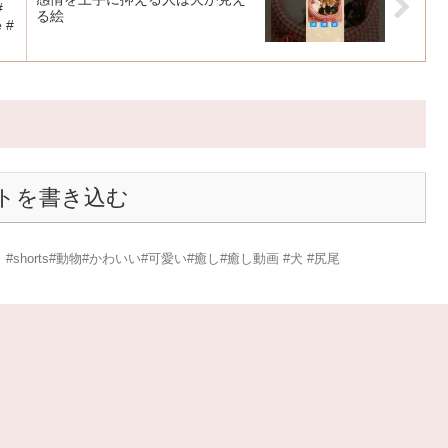
#
る絵
 #
トを書き込む
horts#動物#かわいい#可愛い#癒し#癒し動画 #犬 #尻尾