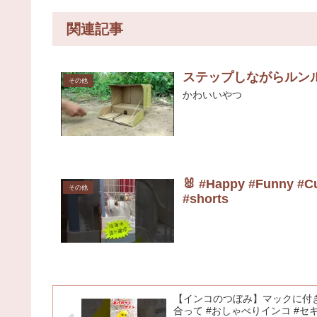
関連記事
ステップしながらルン
その他
かわいいやつ
🐰 #Happy #Funny #C
その他
#shorts
【インコのつぼみ】マックに付
合って #おしゃべりインコ #セ