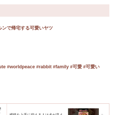
ルンで帰宅する可愛いヤツ
ute #worldpeace #rabbit #family #可愛 #可愛い
き
キ
感情を上手に抑える人は犬が見え