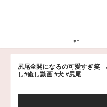
ネコ
尻尾全開になるの可愛すぎ笑 #s
し#癒し動画 #犬 #尻尾