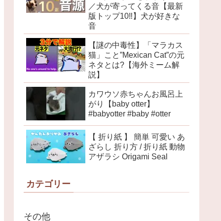
／犬が寄ってくる音【最新
版トップ10‼︎】犬が好きな
音
【謎の中毒性】「マラカス
猫」こと”Mexican Cat”の元
ネタとは?【海外ミーム解
説】
カワウソ赤ちゃんお風呂上
がり【baby otter】
#babyotter #baby #otter
【 折り紙 】 簡単 可愛い あ
ざらし 折り方 / 折り紙 動物
アザラシ Origami Seal
カテゴリー
その他