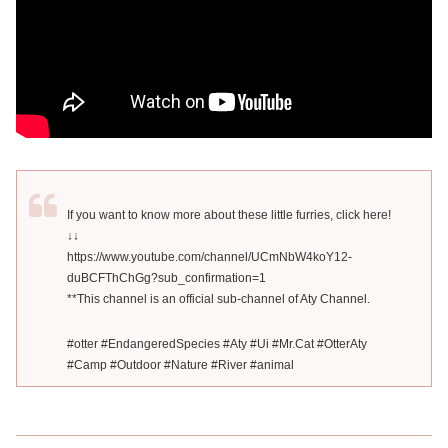
If you want to know more about these little furries, click here!
↓↓
https://www.youtube.com/channel/UCmNbW4koY12-
duBCFThChGg?sub_confirmation=1
**This channel is an official sub-channel of Aty Channel.
#otter #EndangeredSpecies #Aty #Ui #Mr.Cat #OtterAty
#Camp #Outdoor #Nature #River #animal