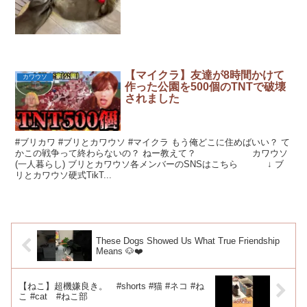
【マイクラ】友達が8時間かけて
カワウソ
作った公園を500個のTNTで破壊
されました
#ブリカワ #ブリとカワウソ #マイクラ もう俺どこに住めばいい？ て
かこの戦争って終わらないの？ ねー教えて？ カワウソ
(一人暮らし) ブリとカワウソ各メンバーのSNSはこちら ↓ ブ
リとカワウソ硬式TikT...
These Dogs Showed Us What True Friendship
Means 🐶❤️
【ねこ】超機嫌良き。 #shorts #猫 #ネコ #ね
こ #cat #ねこ部