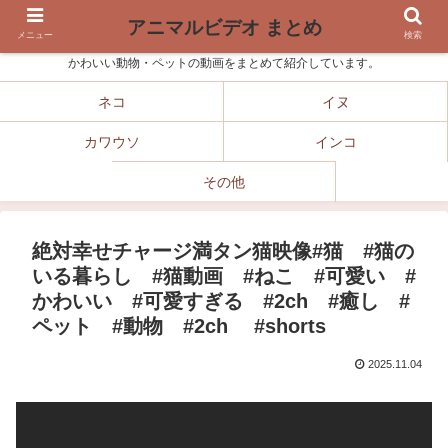
アニマルビデオ まとめ
メニュー
検索
かわいい動物・ペットの動画をまとめて紹介しています。
ネコ
イヌ
カワウソ
インコ
その他
絶対幸せチャージ満タン猫映像#猫 #猫の
いる暮らし #猫動画 #ねこ #可愛い #
かわいい #可愛すぎる #2ch #癒し #
ペット #動物 #2ch #shorts
2025.11.04