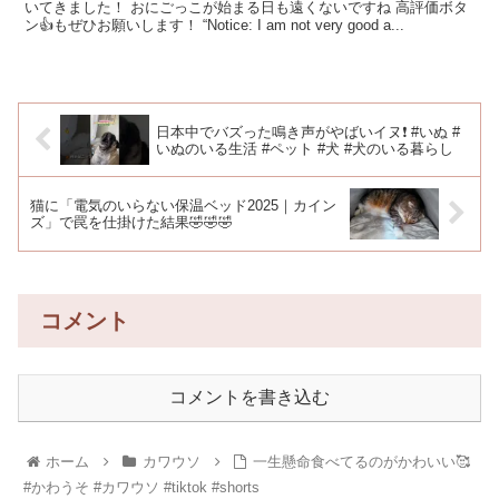
いてきました！ おにごっこが始まる日も遠くないですね 高評価ボタ
ン👍もぜひお願いします！ “Notice: I am not very good a...
日本中でバズった鳴き声がやばいイヌ❗️ #いぬ #
いぬのいる生活 #ペット #犬 #犬のいる暮らし
猫に「電気のいらない保温ベッド2025｜カイン
ズ」で罠を仕掛けた結果🤣🤣🤣
コメント
コメントを書き込む
ホーム
カワウソ
一生懸命食べてるのがかわいい🥰
#かわうそ #カワウソ #tiktok #shorts