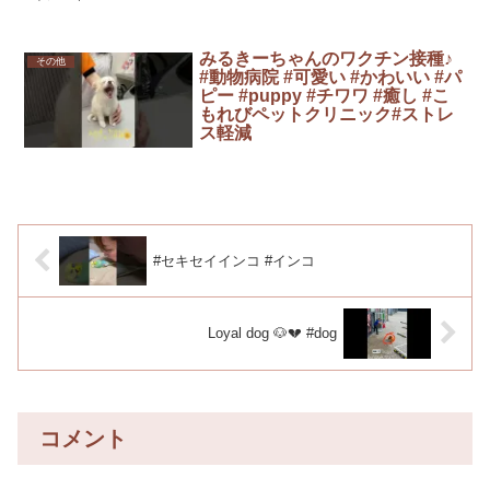
みるきーちゃんのワクチン接種♪
その他
#動物病院 #可愛い #かわいい #パ
ピー #puppy #チワワ #癒し #こ
もれびペットクリニック#ストレ
ス軽減
#セキセイインコ #インコ
Loyal dog 🐶💔 #dog
コメント