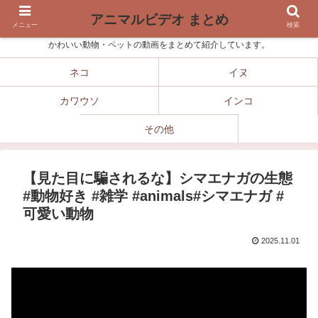
アニマルビデオ まとめ
メニュー
検索
かわいい動物・ペットの動画をまとめて紹介しています。
ネコ
イヌ
カワウソ
インコ
その他
【見た目に騙されるな】シマエナガの生態
#動物好き #雑学 #animals#シマエナガ #
可愛い動物
2025.11.01