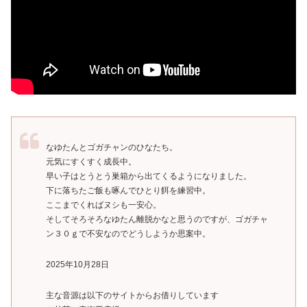
なゆたんとゴガチャンのひなたち。
元気にすくすく成長中。
早い子はとうとう巣箱から出てくるようになりました。
下に落ちたご飯も啄んでひとり餌を練習中。
ここまでくればヌシも一安心。
そしてそろそろなゆたん離脱かなと思うのですが、ゴガチャ
ン３０ｇで不安なのでどうしようか思案中。
2025年10月28日
主な音源は以下のサイトからお借りしています