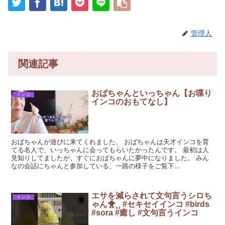
管理人
関連記事
おばちゃんといっちゃん【お喋り
インコ
インコのおもてなし】
おばちゃんが遊びに来てくれました。 おばちゃんは天才インコを育
てる名人で、いっちゃんに会ってもらいたかったんです。 最初は人
見知りしてましたが、すぐにおばちゃんに夢中になりました。 みん
なの会話にちゃんと参加している、一路の様子をご覧下...
エサを減らされて文句言うシロち
インコ
ゃん🐥⸒⸒ #セキセイインコ #birds
#sora #癒し #文句言うインコ