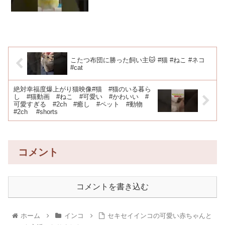
こたつ布団に勝った飼い主🐱 #猫 #ねこ #ネコ
#cat
絶対幸福度爆上がり猫映像#猫 #猫のいる暮ら
し #猫動画 #ねこ #可愛い #かわいい #
可愛すぎる #2ch #癒し #ペット #動物
#2ch #shorts
コメント
コメントを書き込む
ホーム
インコ
セキセイインコの可愛い赤ちゃんと