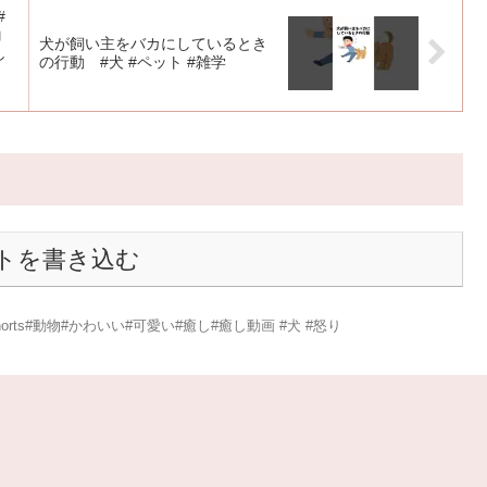
#
コ
犬が飼い主をバカにしているとき
し
の行動 #犬 #ペット #雑学
トを書き込む
rts#動物#かわいい#可愛い#癒し#癒し動画 #犬 #怒り