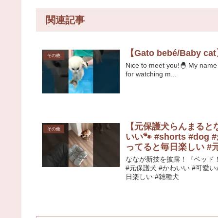
関連記事
【Gato bebé/Bab
その他
Nice to meet you!🐣 My name 
for watching m...
【元保護犬らんまると
その他
いい🐾 #shorts #
ってると毎日楽しい #
ななが新技を披露！『ベッド！
#元保護犬 #かわいい #可愛い
日楽しい #雑種犬