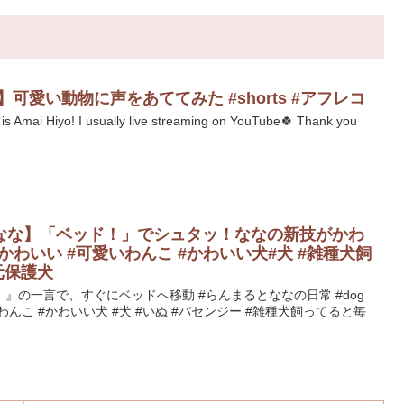
y cat】可愛い動物に声をあててみた #shorts #アフレコ
is Amai Hiyo! I usually live streaming on YouTube🍀 Thank you
なな】「ベッド！」でシュタッ！ななの新技がかわ
dog #かわいい #可愛いわんこ #かわいい犬#犬 #雑種犬飼
元保護犬
』の一言で、すぐにベッドへ移動 #らんまるとななの日常 #dog
わんこ #かわいい犬 #犬 #いぬ #バセンジー #雑種犬飼ってると毎