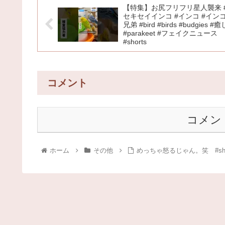
【特集】お尻フリフリ星人襲来 
セキセイインコ #インコ #イン
兄弟 #bird #birds #budgies #癒
#parakeet #フェイクニュース
#shorts
コメント
コメン
ホーム
その他
めっちゃ怒るじゃん。笑 #sho