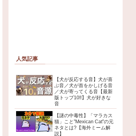
人気記事
【犬が反応する音】犬が喜
ぶ音／犬が首をかしげる音
／犬が寄ってくる音【最新
版トップ10‼︎】犬が好きな
音
【謎の中毒性】「マラカス
猫」こと”Mexican Cat”の元
ネタとは?【海外ミーム解
説】