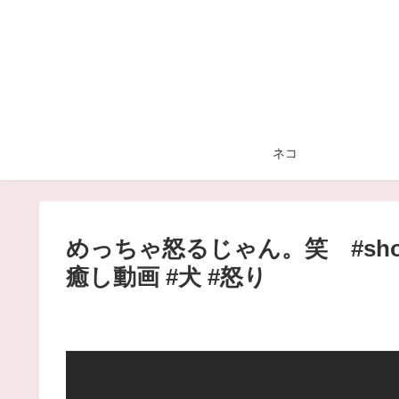
ネコ
めっちゃ怒るじゃん。笑 #sho
癒し動画 #犬 #怒り