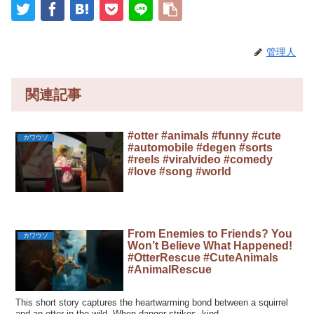
管理人
関連記事
#otter #animals #funny #cute
カワウソ
#automobile #degen #sorts
#reels #viralvideo #comedy
#love #song #world
From Enemies to Friends? You
カワウソ
Won’t Believe What Happened!
#OtterRescue #CuteAnimals
#AnimalRescue
This short story captures the heartwarming bond between a squirrel
and an otter in the wild. When danger strikes, kind...