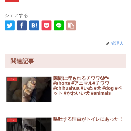
シェアする
管理人
関連記事
隙間に埋もれるチワワ🥲🐾
イヌ
#shorts #アニマル#チワワ
#chihuahua #いぬ #犬 #dog #ペ
ット #かわいい犬 #animals
嘔吐する理由がトイレにあった！
イヌ