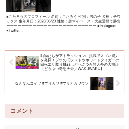
■こたろうのプロフィール 名前：こたろう 性別：男の子 犬種：チワ
ックス 生年月日：2020/05/23 性格：超マイペース・犬生愛嬌で勝負
ーーーーーーーーーーーーーーーーーーーーーーーー ■Instagram
■Twitter...
動物たちがアトラクションに挑戦でスゴい能力
を発揮！ゾウのIQテストやホワイトタイガーの
回転エサ取り挑戦…どうぶつ奇想天外の大検証
【どうぶつ奇想天外／WAKUWAKU】
なんなんコイツ #ブリカワ #ブリとカワウソ
コメント