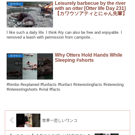
Leisurely barbecue by the river
カワウソ
with an otter [Otter life Day 231]
【カワウソアティとにゃん先輩】
I like such a daily life. I think Aty can also be free and enjoyable. I
removed a leash with permission from campsite...
Why Otters Hold Hands While
カワウソ
Sleeping #shorts
#himbo #explained #funfacts #funfact #interestingfacts #interesting
#interestingshorts #viral #facts
世界一悲しいワンコ