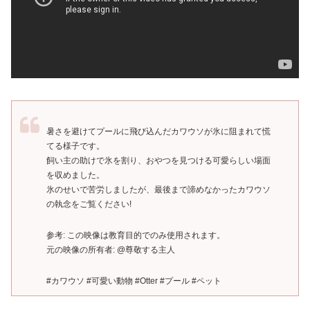
暑さを避けてプールに飛び込んだカワウソが氷に阻まれて慌
てる様子です。
飼い主の助けで氷を割り、おやつを見つける可愛らしい場面
を収めました。
氷のせいで苦労しましたが、最後まで諦めなかったカワウソ
の執念をご覧ください!
参考: この映像は教育目的でのみ使用されます。
元の映像の所有者: @尊敬する主人
#カワウソ #可愛い動物 #Otter #プール #ペット